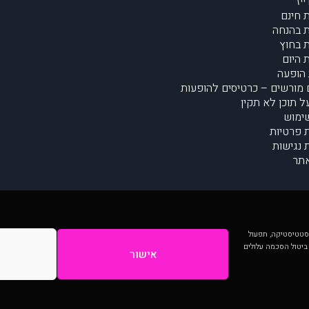
יז
 חינם
 בהנחה
 בחוץ
 היום
הופעה
מורשים – כרטיסים להופעות
על תוכן לא תקין
ימוש
ת פרטיות
נגישות
תר
 יותר וכן לסטטיסטיקה, תפעול
 ביטול הסכמה עלולים
אישור
המתפרסמים באתר ע"י הקהילה as is ללא בדיקה. נתוני ההופעות אינם באחריות muzi.
Developed by Digiproduct - Digital Solutions Ltd.