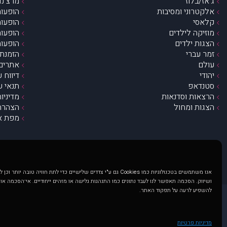
ג’אז/בלוז
מרצ’נדי
אלקטרוני ומסיבות
הופעות
קלאסי
הופעות
מוזיקה לילדים
הופעות
הצגות ילדים
הופעות
זמר עברי
הזמנת 
עולם
אתרים 
יהודי
דיווח 
סטנדאפ
תנאי ש
הרצאות וסדנאות
מדיניו
הצגות ומחול
הצהרת 
מפת א
אנו משתמשים בטכנולוגיות כמו Cookies גם ע"י צדדים שלישיים כדי לתת חוויה טובה
ושיווק. הסכמה תאפשר לנו לעבד נתונים כמו התנהגות גלישה או מזהים ייחודיים. אי־הסכמה או
להשפיע לרעה על תפקוד האתר.
@ כל הזכויות שמורות ל muzi.co.il . השימוש באתר זה כפוף לתנאי שימוש ופרטיות. שימוש בעמוד זה פירושה שהסכמת לפעול לפי תנאים אלו.
באתר מוצגים הופעות ואירועים 
מדיניות פרטיות