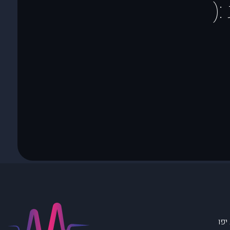
(
יפו