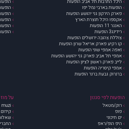
היכל התרבות תל אביב הופעות
הופעות
הופעות בארבי נמל יפו
הופעות
פארק הירקון גני יהושע הופעות
הופעות
אקספו היכל תוצרת הארץ
הופעות
האנגר 11 הופעות
הופעות
רידינג3 הופעות
הופעות
צוללת צהובה ירושלים הופעות
קו רקיע פארק אריאל שרון הופעות
זאפה אמפי שוני הופעות
אמפי תל אביב פארק גני יהושע הופעות
לייב פארק ראשון לציון הופעות
אמפי קיסריה הופעות
ברנרוק גבעת ברנר הופעות
הופעות לפי סגנון
על מוזי
רוק/מטאל
muzi – מי אנחנו?
פופ
קידום 
ים תיכוני
שאלות 
היפ הופ/ראפ
החברים 