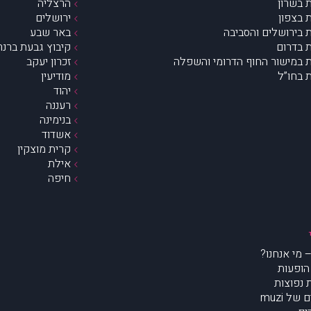
 בשרון
הרצליה
 בצפון
ירושלים
 בירושלים והסביבה
באר שבע
 בדרום
קיבוץ גבעת ברנר
 במישור החוף הדרומי והשפלה
זכרון יעקב
 בחו”ל
מודיעין
יהוד
רעננה
בנימינה
אשדוד
קרית מוצקין
אילת
חיפה
הופעות
נפוצות
של muzi