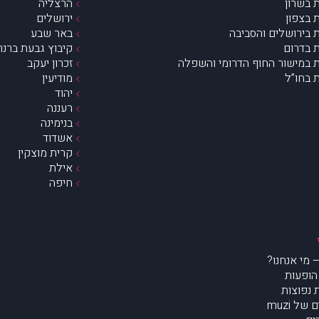
 בשרון
הרצליה
 בצפון
ירושלים
 בירושלים והסביבה
באר שבע
 בדרום
קיבוץ גבעת ברנר
 במישור החוף הדרומי והשפלה
זכרון יעקב
 בחו”ל
מודיעין
יהוד
רעננה
בנימינה
אשדוד
קרית מוצקין
אילת
חיפה
הופעות
נפוצות
של muzi