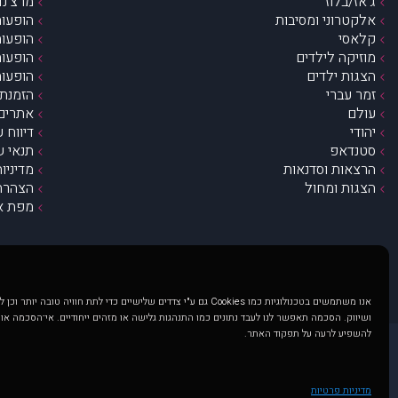
ג’אז/בלוז
מרצ’נדי
אלקטרוני ומסיבות
הופעות
קלאסי
הופעות
מוזיקה לילדים
הופעות
הצגות ילדים
הופעות
זמר עברי
הזמנת 
עולם
אתרים 
יהודי
דיווח 
סטנדאפ
תנאי ש
הרצאות וסדנאות
מדיניו
הצגות ומחול
הצהרת 
מפת א
אנו משתמשים בטכנולוגיות כמו Cookies גם ע"י צדדים שלישיים כדי לתת חוויה טובה
ושיווק. הסכמה תאפשר לנו לעבד נתונים כמו התנהגות גלישה או מזהים ייחודיים. אי־הסכמה או
להשפיע לרעה על תפקוד האתר.
@ כל הזכויות שמורות ל muzi.co.il . השימוש באתר זה כפוף לתנאי שימוש ופרטיות. שימוש בעמוד זה פירושה שהסכמת לפעול לפי תנאים אלו.
באתר מוצגים הופעות ואירועים 
מדיניות פרטיות