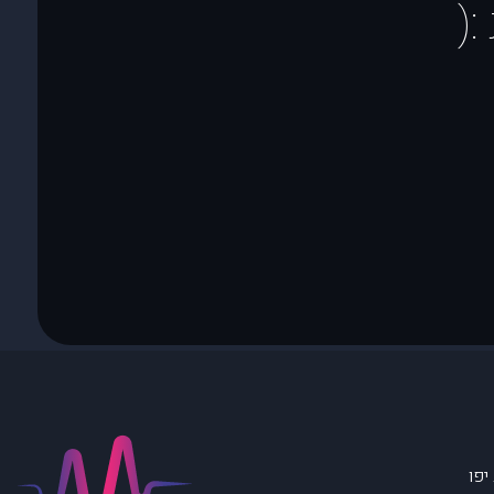
(
יפו