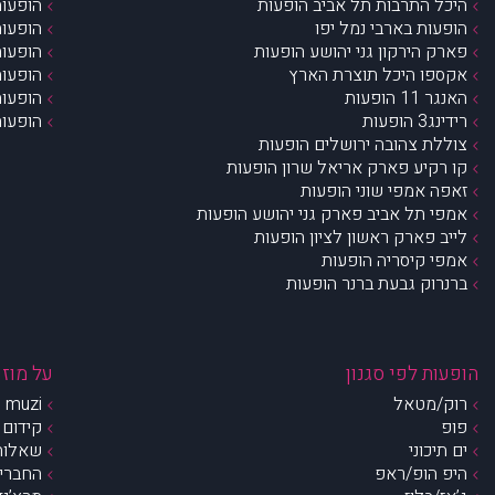
היכל התרבות תל אביב הופעות
הופעות
הופעות בארבי נמל יפו
הופעות
פארק הירקון גני יהושע הופעות
הופעות
אקספו היכל תוצרת הארץ
הופעות
האנגר 11 הופעות
הופעות
רידינג3 הופעות
הופעות
צוללת צהובה ירושלים הופעות
קו רקיע פארק אריאל שרון הופעות
זאפה אמפי שוני הופעות
אמפי תל אביב פארק גני יהושע הופעות
לייב פארק ראשון לציון הופעות
אמפי קיסריה הופעות
ברנרוק גבעת ברנר הופעות
הופעות לפי סגנון
על מוזי
רוק/מטאל
muzi – מי אנחנו?
פופ
קידום 
ים תיכוני
שאלות 
היפ הופ/ראפ
החברים 