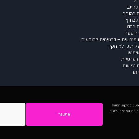
יז
 חינם
 בהנחה
 בחוץ
 היום
הופעה
מורשים – כרטיסים להופעות
על תוכן לא תקין
ימוש
ת פרטיות
נגישות
תר
 יותר וכן לסטטיסטיקה, תפעול
 ביטול הסכמה עלולים
אישור
המתפרסמים באתר ע"י הקהילה as is ללא בדיקה. נתוני ההופעות אינם באחריות muzi.
Developed by Digiproduct - Digital Solutions Ltd.