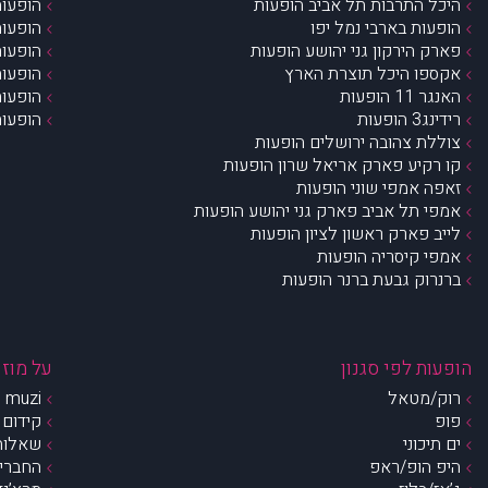
היכל התרבות תל אביב הופעות
הופעות
הופעות בארבי נמל יפו
הופעות
פארק הירקון גני יהושע הופעות
הופעות
אקספו היכל תוצרת הארץ
הופעות
האנגר 11 הופעות
הופעות
רידינג3 הופעות
הופעות
צוללת צהובה ירושלים הופעות
קו רקיע פארק אריאל שרון הופעות
זאפה אמפי שוני הופעות
אמפי תל אביב פארק גני יהושע הופעות
לייב פארק ראשון לציון הופעות
אמפי קיסריה הופעות
ברנרוק גבעת ברנר הופעות
הופעות לפי סגנון
על מוזי
רוק/מטאל
muzi – מי אנחנו?
פופ
קידום 
ים תיכוני
שאלות 
היפ הופ/ראפ
החברים 