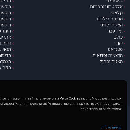
ג’אז/בלוז
מרצ’נדי
אלקטרוני ומסיבות
הופעות
קלאסי
הופעות
מוזיקה לילדים
הופעות
הצגות ילדים
הופעות
זמר עברי
הזמנת 
עולם
אתרים 
יהודי
דיווח 
סטנדאפ
תנאי ש
הרצאות וסדנאות
מדיניו
הצגות ומחול
הצהרת 
מפת א
אנו משתמשים בטכנולוגיות כמו Cookies גם ע"י צדדים שלישיים כדי לתת חוויה טובה
ושיווק. הסכמה תאפשר לנו לעבד נתונים כמו התנהגות גלישה או מזהים ייחודיים. אי־הסכמה או
להשפיע לרעה על תפקוד האתר.
@ כל הזכויות שמורות ל muzi.co.il . השימוש באתר זה כפוף לתנאי שימוש ופרטיות. שימוש בעמוד זה פירושה שהסכמת לפעול לפי תנאים אלו.
באתר מוצגים הופעות ואירועים 
מדיניות פרטיות