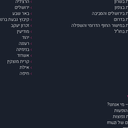
 בשרון
הרצליה
 בצפון
ירושלים
 בירושלים והסביבה
באר שבע
 בדרום
קיבוץ גבעת ברנר
 במישור החוף הדרומי והשפלה
זכרון יעקב
 בחו”ל
מודיעין
יהוד
רעננה
בנימינה
אשדוד
קרית מוצקין
אילת
חיפה
הופעות
נפוצות
של muzi