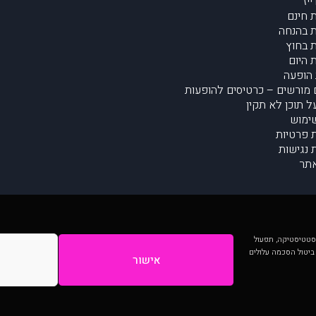
יז
 חינם
 בהנחה
 בחוץ
 היום
הופעה
מורשים – כרטיסים להופעות
על תוכן לא תקין
ימוש
ת פרטיות
נגישות
תר
 יותר וכן לסטטיסטיקה, תפעול
 ביטול הסכמה עלולים
אישור
המתפרסמים באתר ע"י הקהילה as is ללא בדיקה. נתוני ההופעות אינם באחריות muzi.
Developed by Digiproduct - Digital Solutions Ltd.