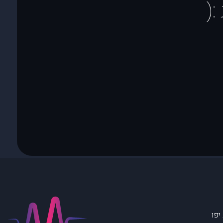
(
יפו