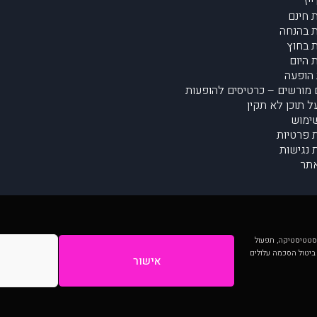
יז
 חינם
 בהנחה
 בחוץ
 היום
הופעה
מורשים – כרטיסים להופעות
על תוכן לא תקין
ימוש
ת פרטיות
נגישות
תר
 יותר וכן לסטטיסטיקה, תפעול
 ביטול הסכמה עלולים
אישור
המתפרסמים באתר ע"י הקהילה as is ללא בדיקה. נתוני ההופעות אינם באחריות muzi.
Developed by Digiproduct - Digital Solutions Ltd.