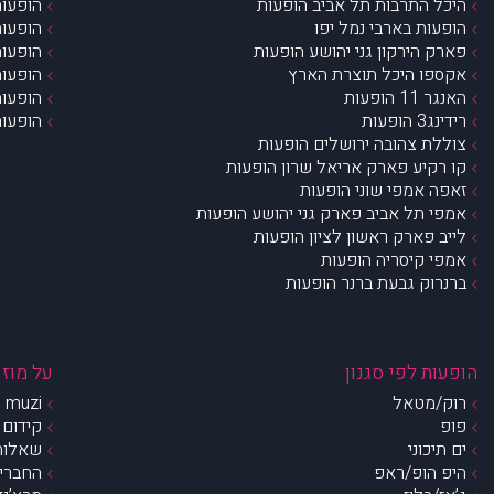
היכל התרבות תל אביב הופעות
הופעות
הופעות בארבי נמל יפו
הופעות
פארק הירקון גני יהושע הופעות
הופעות
אקספו היכל תוצרת הארץ
הופעות
האנגר 11 הופעות
הופעות
רידינג3 הופעות
הופעות
צוללת צהובה ירושלים הופעות
קו רקיע פארק אריאל שרון הופעות
זאפה אמפי שוני הופעות
אמפי תל אביב פארק גני יהושע הופעות
לייב פארק ראשון לציון הופעות
אמפי קיסריה הופעות
ברנרוק גבעת ברנר הופעות
הופעות לפי סגנון
על מוזי
רוק/מטאל
muzi – מי אנחנו?
פופ
קידום 
ים תיכוני
שאלות 
היפ הופ/ראפ
החברים 