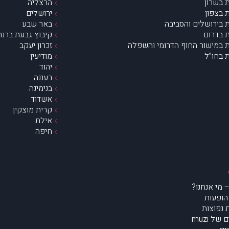
 בשרון
הרצליה
 בצפון
ירושלים
 בירושלים והסביבה
באר שבע
 בדרום
קיבוץ גבעת ברנר
 במישור החוף הדרומי והשפלה
זכרון יעקב
 בחו”ל
מודיעין
יהוד
רעננה
בנימינה
אשדוד
קרית מוצקין
אילת
חיפה
הופעות
נפוצות
של muzi