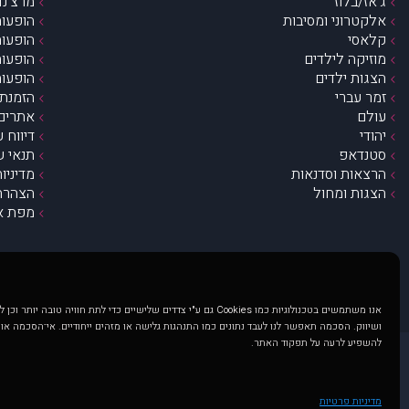
ג’אז/בלוז
מרצ’נדי
אלקטרוני ומסיבות
הופעות
קלאסי
הופעות
מוזיקה לילדים
הופעות
הצגות ילדים
הופעות
זמר עברי
הזמנת 
עולם
אתרים 
יהודי
דיווח 
סטנדאפ
תנאי ש
הרצאות וסדנאות
מדיניו
הצגות ומחול
הצהרת 
מפת א
אנו משתמשים בטכנולוגיות כמו Cookies גם ע"י צדדים שלישיים כדי לתת חוויה טובה
ושיווק. הסכמה תאפשר לנו לעבד נתונים כמו התנהגות גלישה או מזהים ייחודיים. אי־הסכמה או
להשפיע לרעה על תפקוד האתר.
@ כל הזכויות שמורות ל muzi.co.il . השימוש באתר זה כפוף לתנאי שימוש ופרטיות. שימוש בעמוד זה פירושה שהסכמת לפעול לפי תנאים אלו.
באתר מוצגים הופעות ואירועים 
מדיניות פרטיות