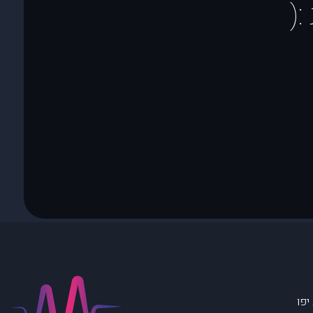
(
יפו