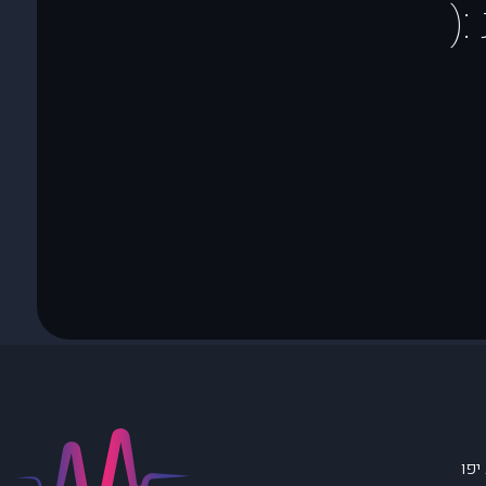
(
יפו