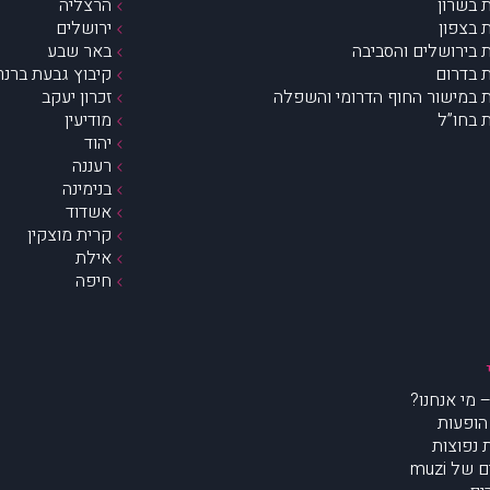
 בשרון
הרצליה
 בצפון
ירושלים
 בירושלים והסביבה
באר שבע
 בדרום
קיבוץ גבעת ברנר
 במישור החוף הדרומי והשפלה
זכרון יעקב
 בחו”ל
מודיעין
יהוד
רעננה
בנימינה
אשדוד
קרית מוצקין
אילת
חיפה
הופעות
נפוצות
של muzi