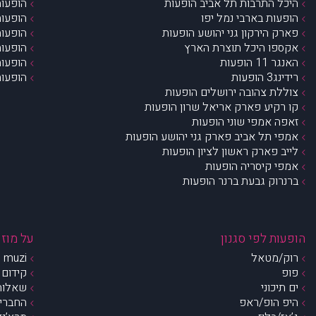
היכל התרבות תל אביב הופעות
הופעות
הופעות בארבי נמל יפו
הופעות
פארק הירקון גני יהושע הופעות
הופעות
אקספו היכל תוצרת הארץ
הופעות
האנגר 11 הופעות
הופעות
רידינג3 הופעות
הופעות
צוללת צהובה ירושלים הופעות
קו רקיע פארק אריאל שרון הופעות
זאפה אמפי שוני הופעות
אמפי תל אביב פארק גני יהושע הופעות
לייב פארק ראשון לציון הופעות
אמפי קיסריה הופעות
ברנרוק גבעת ברנר הופעות
הופעות לפי סגנון
על מוזי
רוק/מטאל
muzi – מי אנחנו?
פופ
קידום 
ים תיכוני
שאלות 
היפ הופ/ראפ
החברים 