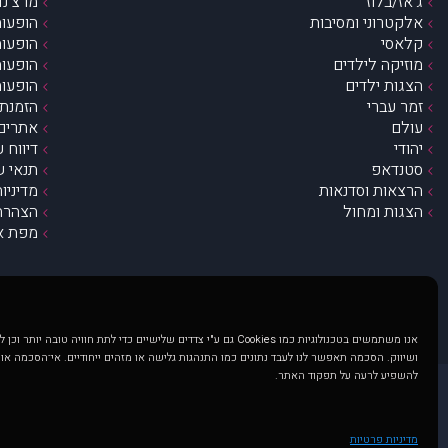
ג’אז/בלוז
מרצ’נדי
אלקטרוני ומסיבות
הופעות
קלאסי
הופעות
מוזיקה לילדים
הופעות
הצגות ילדים
הופעות
זמר עברי
הזמנת 
עולם
אתרים 
יהודי
דיווח 
סטנדאפ
תנאי ש
הרצאות וסדנאות
מדיניו
הצגות ומחול
הצהרת 
מפת א
אנו משתמשים בטכנולוגיות כמו Cookies גם ע"י צדדים שלישיים כדי לתת חוויה טובה
ושיווק. הסכמה תאפשר לנו לעבד נתונים כמו התנהגות גלישה או מזהים ייחודיים. אי־הסכמה או
להשפיע לרעה על תפקוד האתר.
@ כל הזכויות שמורות ל muzi.co.il . השימוש באתר זה כפוף לתנאי שימוש ופרטיות. שימוש בעמוד זה פירושה שהסכמת לפעול לפי תנאים אלו.
באתר מוצגים הופעות ואירועים 
מדיניות פרטיות