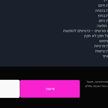
יז
 חינם
 בהנחה
 בחוץ
 היום
הופעה
מורשים – כרטיסים להופעות
על תוכן לא תקין
ימוש
ת פרטיות
נגישות
תר
 יותר וכן לסטטיסטיקה, תפעול
 ביטול הסכמה עלולים
אישור
המתפרסמים באתר ע"י הקהילה as is ללא בדיקה. נתוני ההופעות אינם באחריות muzi.
Developed by Digiproduct - Digital Solutions Ltd.