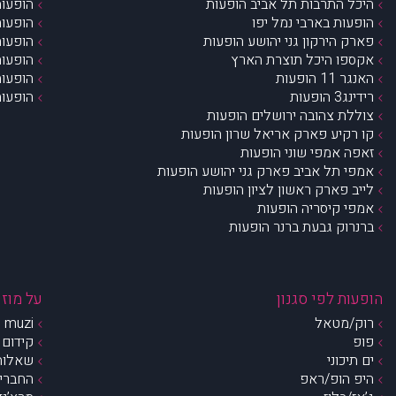
היכל התרבות תל אביב הופעות
הופעות
הופעות בארבי נמל יפו
הופעות
פארק הירקון גני יהושע הופעות
הופעות
אקספו היכל תוצרת הארץ
הופעות
האנגר 11 הופעות
הופעות
רידינג3 הופעות
הופעות
צוללת צהובה ירושלים הופעות
קו רקיע פארק אריאל שרון הופעות
זאפה אמפי שוני הופעות
אמפי תל אביב פארק גני יהושע הופעות
לייב פארק ראשון לציון הופעות
אמפי קיסריה הופעות
ברנרוק גבעת ברנר הופעות
הופעות לפי סגנון
על מוזי
רוק/מטאל
muzi – מי אנחנו?
פופ
קידום 
ים תיכוני
שאלות 
היפ הופ/ראפ
החברים 