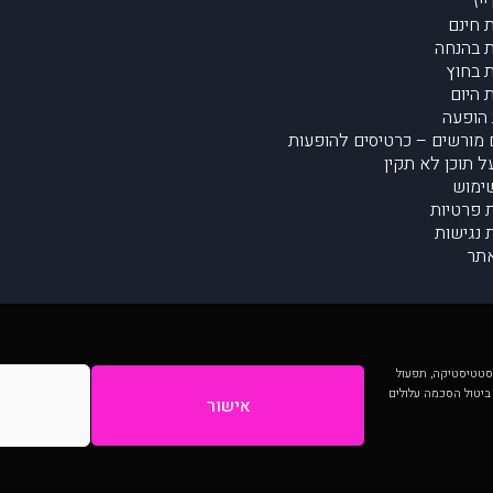
יז
 חינם
 בהנחה
 בחוץ
 היום
הופעה
מורשים – כרטיסים להופעות
על תוכן לא תקין
ימוש
ת פרטיות
נגישות
תר
 יותר וכן לסטטיסטיקה, תפעול
 ביטול הסכמה עלולים
אישור
המתפרסמים באתר ע"י הקהילה as is ללא בדיקה. נתוני ההופעות אינם באחריות muzi.
Developed by Digiproduct - Digital Solutions Ltd.