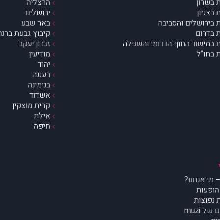
 בשרון
הרצליה
 בצפון
ירושלים
 בירושלים והסביבה
באר שבע
 בדרום
קיבוץ גבעת ברנר
 במישור החוף הדרומי והשפלה
זכרון יעקב
 בחו”ל
מודיעין
יהוד
רעננה
בנימינה
אשדוד
קרית מוצקין
אילת
חיפה
הופעות
נפוצות
של muzi