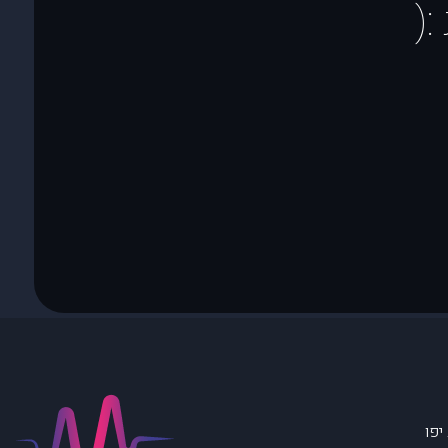
(
יפו