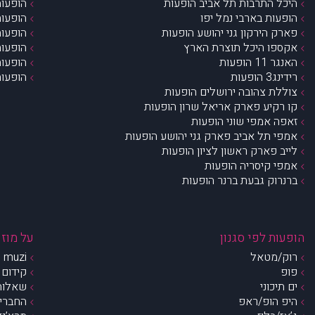
היכל התרבות תל אביב הופעות
הופעות
הופעות בארבי נמל יפו
הופעות
פארק הירקון גני יהושע הופעות
הופעות
אקספו היכל תוצרת הארץ
הופעות
האנגר 11 הופעות
הופעות
רידינג3 הופעות
הופעות
צוללת צהובה ירושלים הופעות
קו רקיע פארק אריאל שרון הופעות
זאפה אמפי שוני הופעות
אמפי תל אביב פארק גני יהושע הופעות
לייב פארק ראשון לציון הופעות
אמפי קיסריה הופעות
ברנרוק גבעת ברנר הופעות
הופעות לפי סגנון
על מוזי
רוק/מטאל
muzi – מי אנחנו?
פופ
קידום 
ים תיכוני
שאלות 
היפ הופ/ראפ
החברים 