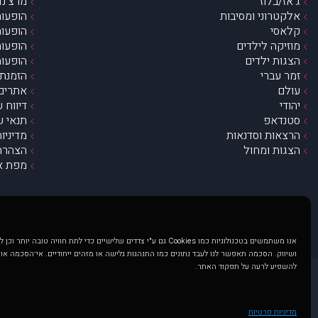
ג’אז/בלוז
מרצ’נדי
אלקטרוני ומסיבות
הופעות
קלאסי
הופעות
מוזיקה לילדים
הופעות
הצגות ילדים
הופעות
זמר עברי
הזמנת 
עולם
אתרים 
יהודי
דיווח 
סטנדאפ
תנאי ש
הרצאות וסדנאות
מדיניו
הצגות ומחול
הצהרת 
מפת א
אנו משתמשים בטכנולוגיות כמו Cookies גם ע"י צדדים שלישיים כדי לתת חוויה טובה
ושיווק. הסכמה תאפשר לנו לעבד נתונים כמו התנהגות גלישה או מזהים ייחודיים. אי־הסכמה או
להשפיע לרעה על תפקוד האתר.
@ כל הזכויות שמורות ל muzi.co.il . השימוש באתר זה כפוף לתנאי שימוש ופרטיות. שימוש בעמוד זה פירושה שהסכמת לפעול לפי תנאים אלו.
באתר מוצגים הופעות ואירועים 
מדיניות פרטיות