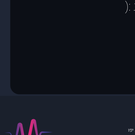
(
יפו