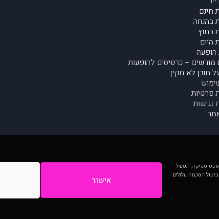
יז
 חינם
 בהנחה
 בחוץ
 היום
הופעה
מורשים – כרטיסים להופעות
על תוכן לא תקין
ימוש
ת פרטיות
נגישות
תר
 יותר וכן לסטטיסטיקה, תפעול
 ביטול הסכמה עלולים
אישור
המתפרסמים באתר ע"י הקהילה as is ללא בדיקה. נתוני ההופעות אינם באחריות muzi.
Developed by Digiproduct - Digital Solutions Ltd.