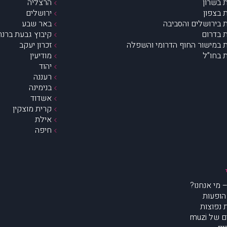
 בשרון
הרצליה
 בצפון
ירושלים
 בירושלים והסביבה
באר שבע
 בדרום
קיבוץ גבעת ברנר
 במישור החוף הדרומי והשפלה
זכרון יעקב
 בחו”ל
מודיעין
יהוד
רעננה
בנימינה
אשדוד
קרית מוצקין
אילת
חיפה
הופעות
נפוצות
של muzi