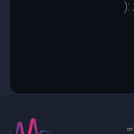
(
יפו