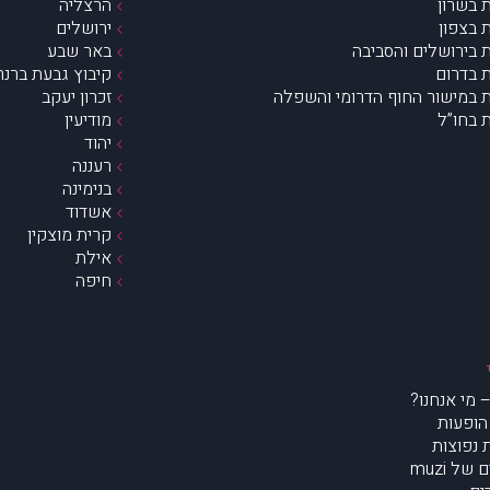
 בשרון
הרצליה
 בצפון
ירושלים
 בירושלים והסביבה
באר שבע
 בדרום
קיבוץ גבעת ברנר
 במישור החוף הדרומי והשפלה
זכרון יעקב
 בחו”ל
מודיעין
יהוד
רעננה
בנימינה
אשדוד
קרית מוצקין
אילת
חיפה
הופעות
נפוצות
של muzi