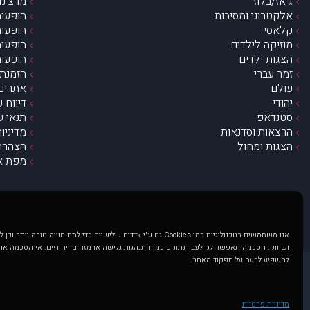
ג’אז/בלוז
מרצ’נדי
אלקטרוני ומסיבות
הופעות
קלאסי
הופעות
מוזיקה לילדים
הופעות
הצגות ילדים
הופעות
זמר עברי
הזמנת 
עולם
אתרים 
יהודי
דיווח 
סטנדאפ
תנאי ש
הרצאות וסדנאות
מדיניו
הצגות ומחול
הצהרת 
מפת א
אנו משתמשים בטכנולוגיות כמו Cookies גם ע"י צדדים שלישיים כדי לתת חוויה טובה
ושיווק. הסכמה תאפשר לנו לעבד נתונים כמו התנהגות גלישה או מזהים ייחודיים. אי־הסכמה או
להשפיע לרעה על תפקוד האתר.
@ כל הזכויות שמורות ל muzi.co.il . השימוש באתר זה כפוף לתנאי שימוש ופרטיות. שימוש בעמוד זה פירושה שהסכמת לפעול לפי תנאים אלו.
באתר מוצגים הופעות ואירועים 
מדיניות פרטיות