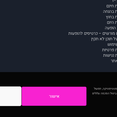
יז
 חינם
 בהנחה
 בחוץ
 היום
הופעה
מורשים – כרטיסים להופעות
על תוכן לא תקין
ימוש
ת פרטיות
נגישות
תר
 יותר וכן לסטטיסטיקה, תפעול
 ביטול הסכמה עלולים
אישור
המתפרסמים באתר ע"י הקהילה as is ללא בדיקה. נתוני ההופעות אינם באחריות muzi.
Developed by Digiproduct - Digital Solutions Ltd.