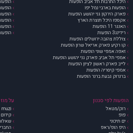
היכל התרבות תל אביב הופעות
הופעות
הופעות בארבי נמל יפו
הופעות
פארק הירקון גני יהושע הופעות
הופעות
אקספו היכל תוצרת הארץ
הופעות
האנגר 11 הופעות
הופעות
רידינג3 הופעות
הופעות
צוללת צהובה ירושלים הופעות
קו רקיע פארק אריאל שרון הופעות
זאפה אמפי שוני הופעות
אמפי תל אביב פארק גני יהושע הופעות
לייב פארק ראשון לציון הופעות
אמפי קיסריה הופעות
ברנרוק גבעת ברנר הופעות
הופעות לפי סגנון
על מוזי
רוק/מטאל
muzi – מי אנחנו?
פופ
קידום 
ים תיכוני
שאלות 
היפ הופ/ראפ
החברים 