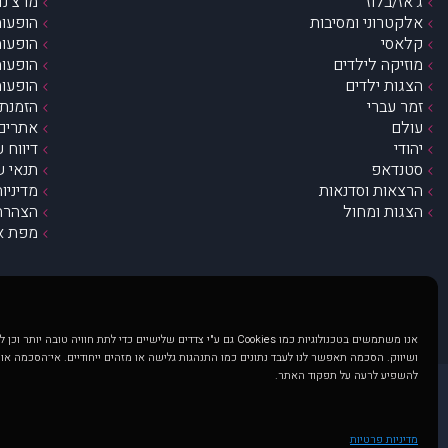
ג’אז/בלוז
מרצ’נדי
אלקטרוני ומסיבות
הופעות
קלאסי
הופעות
מוזיקה לילדים
הופעות
הצגות ילדים
הופעות
זמר עברי
הזמנת 
עולם
אתרים 
יהודי
דיווח 
סטנדאפ
תנאי ש
הרצאות וסדנאות
מדיניו
הצגות ומחול
הצהרת 
מפת א
אנו משתמשים בטכנולוגיות כמו Cookies גם ע"י צדדים שלישיים כדי לתת חוויה טובה
ושיווק. הסכמה תאפשר לנו לעבד נתונים כמו התנהגות גלישה או מזהים ייחודיים. אי־הסכמה או
להשפיע לרעה על תפקוד האתר.
@ כל הזכויות שמורות ל muzi.co.il . השימוש באתר זה כפוף לתנאי שימוש ופרטיות. שימוש בעמוד זה פירושה שהסכמת לפעול לפי תנאים אלו.
באתר מוצגים הופעות ואירועים 
מדיניות פרטיות