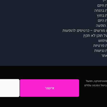
יז
 חינם
 בהנחה
 בחוץ
 היום
הופעה
מורשים – כרטיסים להופעות
על תוכן לא תקין
ימוש
ת פרטיות
נגישות
תר
 יותר וכן לסטטיסטיקה, תפעול
 ביטול הסכמה עלולים
אישור
המתפרסמים באתר ע"י הקהילה as is ללא בדיקה. נתוני ההופעות אינם באחריות muzi.
Developed by Digiproduct - Digital Solutions Ltd.