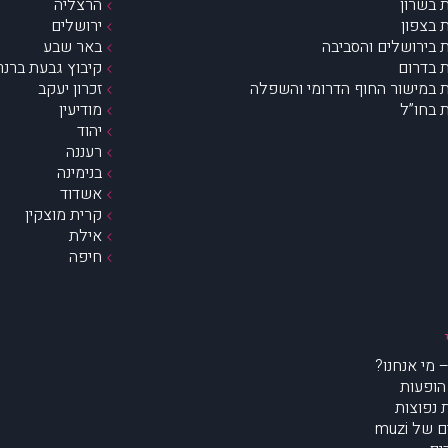
 בשרון
הרצליה
 בצפון
ירושלים
 בירושלים והסביבה
באר שבע
 בדרום
קיבוץ גבעת ברנר
 במישור החוף הדרומי והשפלה
זכרון יעקב
 בחו”ל
מודיעין
יהוד
רעננה
בנימינה
אשדוד
קרית מוצקין
אילת
חיפה
הופעות
נפוצות
של muzi