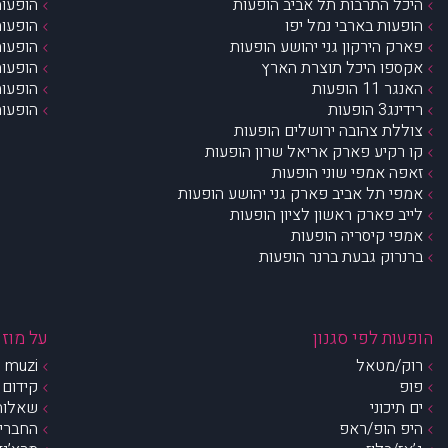
היכל התרבות תל אביב הופעות
הופעות
הופעות בארבי נמל יפו
הופעות
פארק הירקון גני יהושע הופעות
הופעות
אקספו היכל תוצרת הארץ
הופעות
האנגר 11 הופעות
הופעות
רידינג3 הופעות
הופעות
צוללת צהובה ירושלים הופעות
קו רקיע פארק אריאל שרון הופעות
זאפה אמפי שוני הופעות
אמפי תל אביב פארק גני יהושע הופעות
לייב פארק ראשון לציון הופעות
אמפי קיסריה הופעות
ברנרוק גבעת ברנר הופעות
הופעות לפי סגנון
על מוזי
רוק/מטאל
muzi – מי אנחנו?
פופ
קידום 
ים תיכוני
שאלות 
היפ הופ/ראפ
החברים 