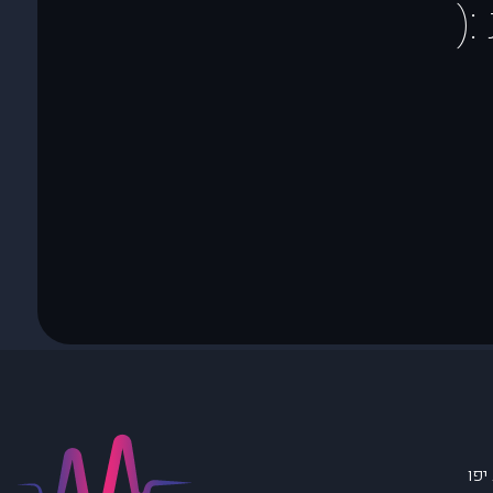
(
יפו