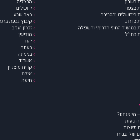
 בשרון
הרצליה
 בצפון
ירושלים
 בירושלים והסביבה
באר שבע
 בדרום
קיבוץ גבעת ברנר
 במישור החוף הדרומי והשפלה
זכרון יעקב
 בחו”ל
מודיעין
יהוד
רעננה
בנימינה
אשדוד
קרית מוצקין
אילת
חיפה
הופעות
נפוצות
של muzi