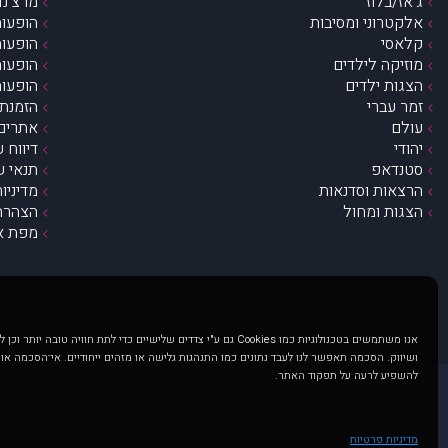
ג’אז/בלוז
מרצ’נדי
אלקטרוני ומסיבות
הופעות
קלאסי
הופעות
מוזיקה לילדים
הופעות
הצגות ילדים
הופעות
זמר עברי
הזמנת 
עולם
אתרים 
יהודי
דיווח 
סטנדאפ
תנאי ש
הרצאות וסדנאות
מדיניו
הצגות ומחול
הצהרת 
מפת א
אנו משתמשים בטכנולוגיות כמו Cookies גם ע"י צדדים שלישיים כדי לתת חוויה טובה
ושיווק. הסכמה תאפשר לנו לעבד נתונים כמו התנהגות גלישה או מזהים ייחודיים. אי־הסכמה או
להשפיע לרעה על תפקוד האתר.
@ כל הזכויות שמורות ל muzi.co.il . השימוש באתר זה כפוף לתנאי שימוש ופרטיות. שימוש בעמוד זה פירושה שהסכמת לפעול לפי תנאים אלו.
באתר מוצגים הופעות ואירועים 
מדיניות פרטיות