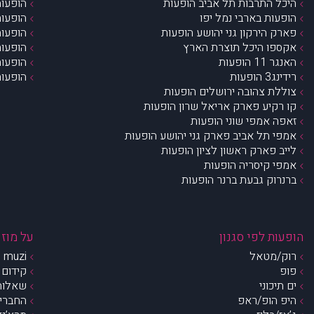
היכל התרבות תל אביב הופעות
הופעות
הופעות בארבי נמל יפו
הופעות
פארק הירקון גני יהושע הופעות
הופעות
אקספו היכל תוצרת הארץ
הופעות
האנגר 11 הופעות
הופעות
רידינג3 הופעות
הופעות
צוללת צהובה ירושלים הופעות
קו רקיע פארק אריאל שרון הופעות
זאפה אמפי שוני הופעות
אמפי תל אביב פארק גני יהושע הופעות
לייב פארק ראשון לציון הופעות
אמפי קיסריה הופעות
ברנרוק גבעת ברנר הופעות
הופעות לפי סגנון
על מוזי
רוק/מטאל
muzi – מי אנחנו?
פופ
קידום 
ים תיכוני
שאלות 
היפ הופ/ראפ
החברים 