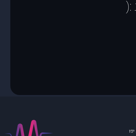
(
יפו