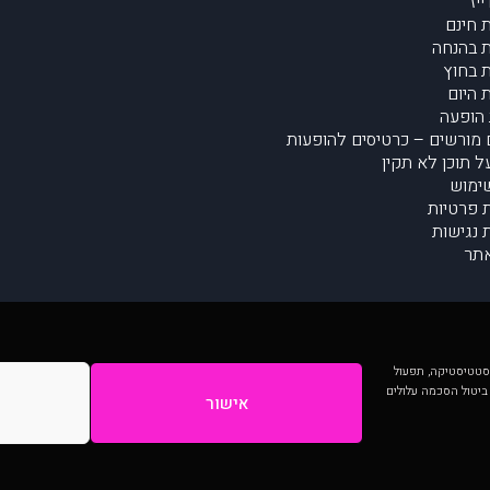
יז
 חינם
 בהנחה
 בחוץ
 היום
הופעה
מורשים – כרטיסים להופעות
על תוכן לא תקין
ימוש
ת פרטיות
נגישות
תר
 יותר וכן לסטטיסטיקה, תפעול
 ביטול הסכמה עלולים
אישור
המתפרסמים באתר ע"י הקהילה as is ללא בדיקה. נתוני ההופעות אינם באחריות muzi.
Developed by Digiproduct - Digital Solutions Ltd.