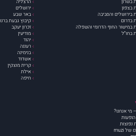
 בשרון
הרצליה
 בצפון
ירושלים
 בירושלים והסביבה
באר שבע
 בדרום
קיבוץ גבעת ברנר
 במישור החוף הדרומי והשפלה
זכרון יעקב
 בחו”ל
מודיעין
יהוד
רעננה
בנימינה
אשדוד
קרית מוצקין
אילת
חיפה
הופעות
נפוצות
של muzi