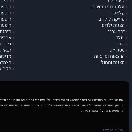
ג’אז/בלוז
מרצ’נדי
אלקטרוני ומסיבות
הופעות
קלאסי
הופעות
מוזיקה לילדים
הופעות
הצגות ילדים
הופעות
זמר עברי
הזמנת 
עולם
אתרים 
יהודי
דיווח 
סטנדאפ
תנאי ש
הרצאות וסדנאות
מדיניו
הצגות ומחול
הצהרת 
מפת א
אנו משתמשים בטכנולוגיות כמו Cookies גם ע"י צדדים שלישיים כדי לתת חוויה טובה
ושיווק. הסכמה תאפשר לנו לעבד נתונים כמו התנהגות גלישה או מזהים ייחודיים. אי־הסכמה או
להשפיע לרעה על תפקוד האתר.
@ כל הזכויות שמורות ל muzi.co.il . השימוש באתר זה כפוף לתנאי שימוש ופרטיות. שימוש בעמוד זה פירושה שהסכמת לפעול לפי תנאים אלו.
באתר מוצגים הופעות ואירועים 
מדיניות פרטיות