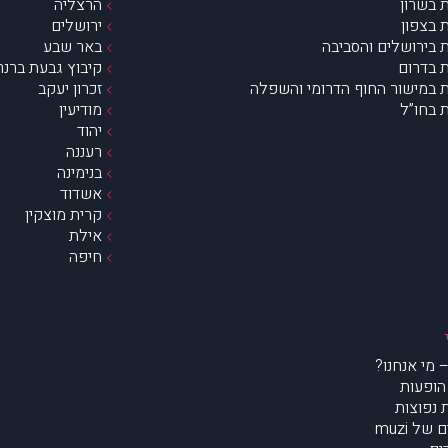
 בשרון
הרצליה
 בצפון
ירושלים
 בירושלים והסביבה
באר שבע
 בדרום
קיבוץ גבעת ברנר
 במישור החוף הדרומי והשפלה
זכרון יעקב
 בחו”ל
מודיעין
יהוד
רעננה
בנימינה
אשדוד
קרית מוצקין
אילת
חיפה
הופעות
נפוצות
של muzi