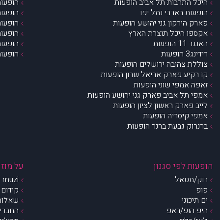
היכל התרבות תל אביב הופעות
הופעות
הופעות בארבי נמל יפו
הופעות
פארק הירקון גני יהושע הופעות
הופעות
אקספו היכל תוצרת הארץ
הופעות
האנגר 11 הופעות
הופעות
רידינג3 הופעות
הופעות
צוללת צהובה ירושלים הופעות
קו רקיע פארק אריאל שרון הופעות
זאפה אמפי שוני הופעות
אמפי תל אביב פארק גני יהושע הופעות
לייב פארק ראשון לציון הופעות
אמפי קיסריה הופעות
ברנרוק גבעת ברנר הופעות
הופעות לפי סגנון
על מוזי
רוק/מטאל
muzi – מי אנחנו?
פופ
קידום 
ים תיכוני
שאלות 
היפ הופ/ראפ
החברים 