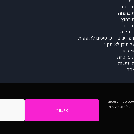
יז
 חינם
 בהנחה
 בחוץ
 היום
הופעה
מורשים – כרטיסים להופעות
על תוכן לא תקין
ימוש
ת פרטיות
נגישות
תר
 יותר וכן לסטטיסטיקה, תפעול
 ביטול הסכמה עלולים
אישור
המתפרסמים באתר ע"י הקהילה as is ללא בדיקה. נתוני ההופעות אינם באחריות muzi.
Developed by Digiproduct - Digital Solutions Ltd.