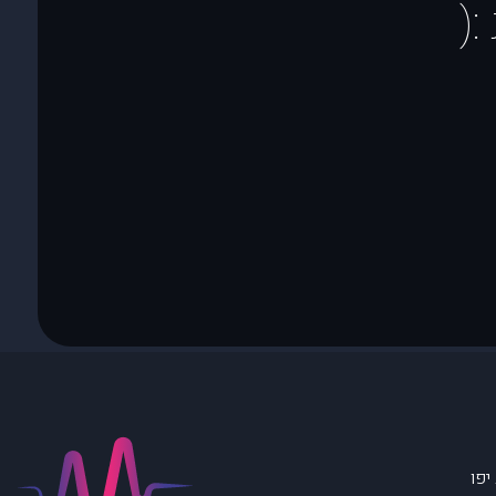
(
יפו