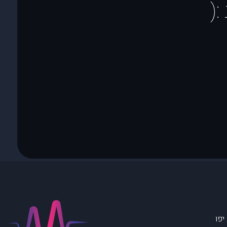
(
יפו