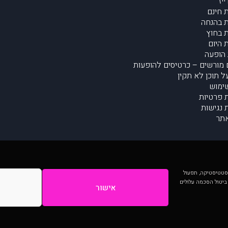
יז
 חינם
 בהנחה
 בחוץ
 היום
הופעה
מורשים – כרטיסים להופעות
על תוכן לא תקין
ימוש
ת פרטיות
נגישות
תר
 יותר וכן לסטטיסטיקה, תפעול
 ביטול הסכמה עלולים
אישור
המתפרסמים באתר ע"י הקהילה as is ללא בדיקה. נתוני ההופעות אינם באחריות muzi.
Developed by Digiproduct - Digital Solutions Ltd.