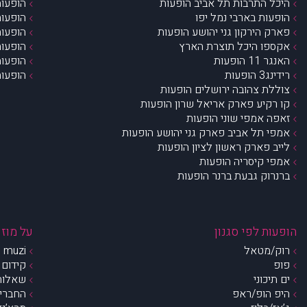
היכל התרבות תל אביב הופעות
הופעות
הופעות בארבי נמל יפו
הופעות
פארק הירקון גני יהושע הופעות
הופעות
אקספו היכל תוצרת הארץ
הופעות
האנגר 11 הופעות
הופעות
רידינג3 הופעות
הופעות
צוללת צהובה ירושלים הופעות
קו רקיע פארק אריאל שרון הופעות
זאפה אמפי שוני הופעות
אמפי תל אביב פארק גני יהושע הופעות
לייב פארק ראשון לציון הופעות
אמפי קיסריה הופעות
ברנרוק גבעת ברנר הופעות
הופעות לפי סגנון
על מוזי
רוק/מטאל
muzi – מי אנחנו?
פופ
קידום 
ים תיכוני
שאלות 
היפ הופ/ראפ
החברים 