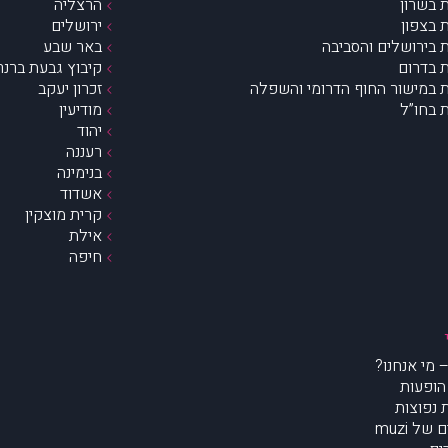
 בשרון
הרצליה
 בצפון
ירושלים
 בירושלים והסביבה
באר שבע
 בדרום
קיבוץ גבעת ברנר
 במישור החוף הדרומי והשפלה
זכרון יעקב
 בחו”ל
מודיעין
יהוד
רעננה
בנימינה
אשדוד
קרית מוצקין
אילת
חיפה
הופעות
נפוצות
של muzi