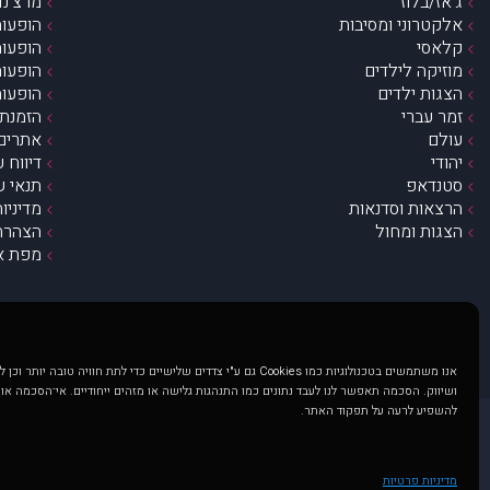
ג’אז/בלוז
מרצ’נדי
אלקטרוני ומסיבות
הופעות
קלאסי
הופעות
מוזיקה לילדים
הופעות
הצגות ילדים
הופעות
זמר עברי
הזמנת 
עולם
אתרים 
יהודי
דיווח 
סטנדאפ
תנאי ש
הרצאות וסדנאות
מדיניו
הצגות ומחול
הצהרת 
מפת א
אנו משתמשים בטכנולוגיות כמו Cookies גם ע"י צדדים שלישיים כדי לתת חוויה טובה
ושיווק. הסכמה תאפשר לנו לעבד נתונים כמו התנהגות גלישה או מזהים ייחודיים. אי־הסכמה או
להשפיע לרעה על תפקוד האתר.
@ כל הזכויות שמורות ל muzi.co.il . השימוש באתר זה כפוף לתנאי שימוש ופרטיות. שימוש בעמוד זה פירושה שהסכמת לפעול לפי תנאים אלו.
באתר מוצגים הופעות ואירועים 
מדיניות פרטיות