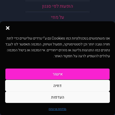
הופעות לפי סגנון
על מוזי
אנו משתמשים בטכנולוגיות כמו Cookies גם ע"י צדדים שלישיים כדי לתת
חוויה טובה יותר וכן לסטטיסטיקה, תפעול ושיווק. הסכמה תאפשר לנו לעבד
נתונים כמו התנהגות גלישה או מזהים ייחודיים. אי־הסכמה או ביטול הסכמה
עלולים להשפיע לרעה על תפקוד האתר.
אישור
דחיה
@ כל הזכויות שמורות ל muzi.co.il . השימוש באתר זה כפוף לתנאי שימוש ופרטיות.
שימוש בעמוד זה פירושה שהסכמת לפעול לפי תנאים אלו.
העדפות
באתר מוצגים הופעות ואירועים המתפרסמים באתר ע"י הקהילה as is ללא בדיקה. נתוני
ההופעות אינם באחריות muzi.
מדיניות פרטיות
Developed by Digiproduct - Digital Solutions Ltd.