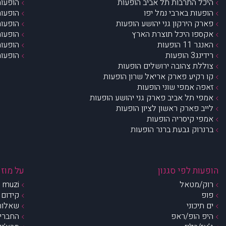
היכל התרבות תל אביב הופעות
הופעות
הופעות בארבי נמל יפו
הופעות
פארק הירקון גני יהושע הופעות
הופעות
אקספו היכל תוצרת הארץ
הופעות
האנגר 11 הופעות
הופעות
רידינג3 הופעות
הופעות
צוללת צהובה ירושלים הופעות
קו רקיע פארק אריאל שרון הופעות
זאפה אמפי שוני הופעות
אמפי תל אביב פארק גני יהושע הופעות
לייב פארק ראשון לציון הופעות
אמפי קיסריה הופעות
ברנרוק גבעת ברנר הופעות
הופעות לפי סגנון
על מוזי
רוק/מטאל
muzi – מי אנחנו?
פופ
קידום 
ים תיכוני
שאלות 
היפ הופ/ראפ
החברים 