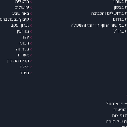
 בשרון
הרצליה
 בצפון
ירושלים
 בירושלים והסביבה
באר שבע
 בדרום
קיבוץ גבעת ברנר
 במישור החוף הדרומי והשפלה
זכרון יעקב
 בחו”ל
מודיעין
יהוד
רעננה
בנימינה
אשדוד
קרית מוצקין
אילת
חיפה
הופעות
נפוצות
של muzi