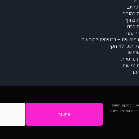
יז
 חינם
 בהנחה
 בחוץ
 היום
הופעה
מורשים – כרטיסים להופעות
על תוכן לא תקין
ימוש
ת פרטיות
נגישות
תר
 יותר וכן לסטטיסטיקה, תפעול
 ביטול הסכמה עלולים
אישור
המתפרסמים באתר ע"י הקהילה as is ללא בדיקה. נתוני ההופעות אינם באחריות muzi.
Developed by Digiproduct - Digital Solutions Ltd.