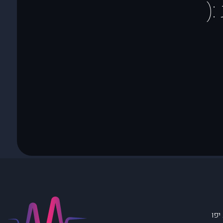
(
יפו