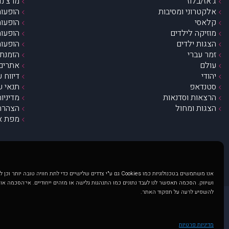
ג’אז/בלוז
מרצ’נדי
אלקטרוני ומסיבות
הופעות
קלאסי
הופעות
מוזיקה לילדים
הופעות
הצגות ילדים
הופעות
זמר עברי
הזמנת 
עולם
אתרים 
יהודי
דיווח 
סטנדאפ
תנאי ש
הרצאות וסדנאות
מדיניו
הצגות ומחול
הצהרת 
מפת א
אנו משתמשים בטכנולוגיות כמו Cookies גם ע"י צדדים שלישיים כדי לתת חוויה טובה
ושיווק. הסכמה תאפשר לנו לעבד נתונים כמו התנהגות גלישה או מזהים ייחודיים. אי־הסכמה או
להשפיע לרעה על תפקוד האתר.
@ כל הזכויות שמורות ל muzi.co.il . השימוש באתר זה כפוף לתנאי שימוש ופרטיות. שימוש בעמוד זה פירושה שהסכמת לפעול לפי תנאים אלו.
באתר מוצגים הופעות ואירועים 
מדיניות פרטיות