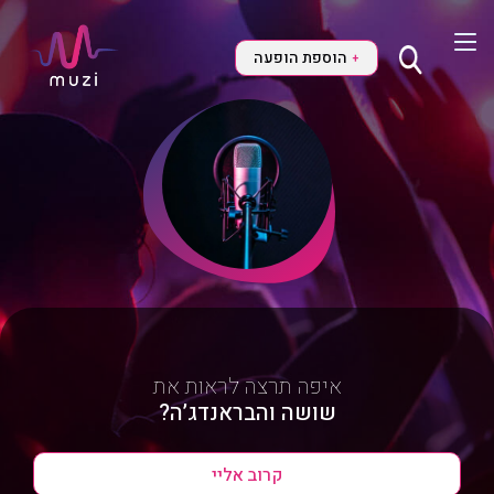
הוספת הופעה
+
איפה תרצה לראות את
שושה והבראנדג’ה?