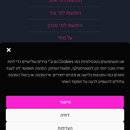
הופעות לפי אזור
הופעות לפי עיר
הופעות לפי סגנון
על מוזי
אנו משתמשים בטכנולוגיות כמו Cookies גם ע"י צדדים שלישיים כדי לתת
חוויה טובה יותר וכן לסטטיסטיקה, תפעול ושיווק. הסכמה תאפשר לנו לעבד
נתונים כמו התנהגות גלישה או מזהים ייחודיים. אי־הסכמה או ביטול הסכמה
עלולים להשפיע לרעה על תפקוד האתר.
אישור
דחיה
@ כל הזכויות שמורות ל muzi.co.il . השימוש באתר זה כפוף לתנאי שימוש ופרטיות.
שימוש בעמוד זה פירושה שהסכמת לפעול לפי תנאים אלו.
העדפות