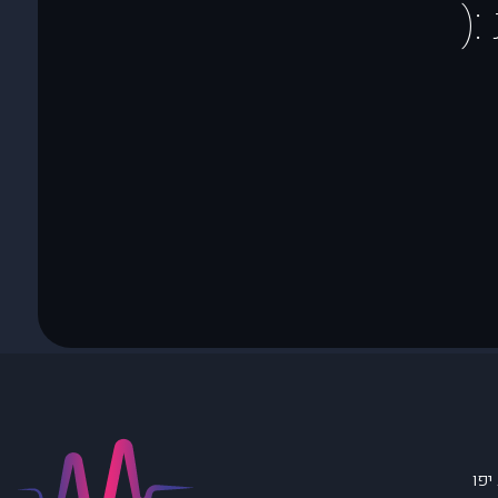
(
יפו