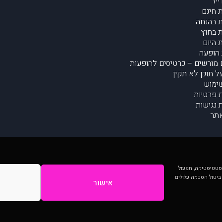
יז
 חינם
 בהנחה
 בחוץ
 היום
הופעה
מורשים – כרטיסים להופעות
על תוכן לא תקין
ימוש
ת פרטיות
נגישות
תר
 יותר וכן לסטטיסטיקה, תפעול
 ביטול הסכמה עלולים
אישור
המתפרסמים באתר ע"י הקהילה as is ללא בדיקה. נתוני ההופעות אינם באחריות muzi.
Developed by Digiproduct - Digital Solutions Ltd.