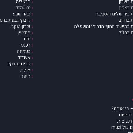
 בשרון
הרצליה
 בצפון
ירושלים
 בירושלים והסביבה
באר שבע
 בדרום
קיבוץ גבעת ברנר
 במישור החוף הדרומי והשפלה
זכרון יעקב
 בחו”ל
מודיעין
יהוד
רעננה
בנימינה
אשדוד
קרית מוצקין
אילת
חיפה
הופעות
נפוצות
של muzi