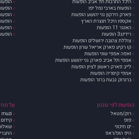
היכל התרבות תל אביב הופעות
הופעות
הופעות בארבי נמל יפו
הופעות
פארק הירקון גני יהושע הופעות
הופעות
אקספו היכל תוצרת הארץ
הופעות
האנגר 11 הופעות
הופעות
רידינג3 הופעות
הופעות
צוללת צהובה ירושלים הופעות
קו רקיע פארק אריאל שרון הופעות
זאפה אמפי שוני הופעות
אמפי תל אביב פארק גני יהושע הופעות
לייב פארק ראשון לציון הופעות
אמפי קיסריה הופעות
ברנרוק גבעת ברנר הופעות
הופעות לפי סגנון
על מוזי
רוק/מטאל
muzi – מי אנחנו?
פופ
קידום 
ים תיכוני
שאלות 
היפ הופ/ראפ
החברים 