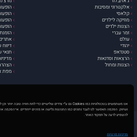
ג’אז/בלוז
מרצ’נדי
אלקטרוני ומסיבות
הופעות
קלאסי
הופעות
מוזיקה לילדים
הופעות
הצגות ילדים
הופעות
זמר עברי
הזמנת 
עולם
אתרים 
יהודי
דיווח 
סטנדאפ
תנאי ש
הרצאות וסדנאות
מדיניו
הצגות ומחול
הצהרת 
מפת א
אנו משתמשים בטכנולוגיות כמו Cookies גם ע"י צדדים שלישיים כדי לתת חוויה טובה
ושיווק. הסכמה תאפשר לנו לעבד נתונים כמו התנהגות גלישה או מזהים ייחודיים. אי־הסכמה או
להשפיע לרעה על תפקוד האתר.
@ כל הזכויות שמורות ל muzi.co.il . השימוש באתר זה כפוף לתנאי שימוש ופרטיות. שימוש בעמוד זה פירושה שהסכמת לפעול לפי תנאים אלו.
באתר מוצגים הופעות ואירועים 
מדיניות פרטיות