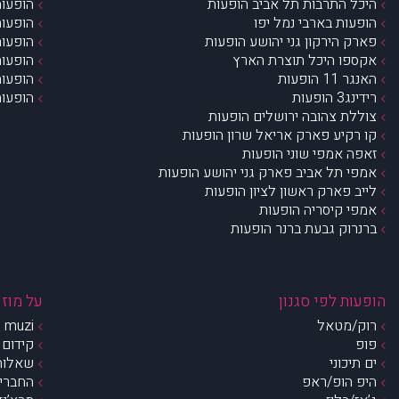
היכל התרבות תל אביב הופעות
הופעות
הופעות בארבי נמל יפו
הופעות
פארק הירקון גני יהושע הופעות
הופעות
אקספו היכל תוצרת הארץ
הופעות
האנגר 11 הופעות
הופעות
רידינג3 הופעות
הופעות
צוללת צהובה ירושלים הופעות
קו רקיע פארק אריאל שרון הופעות
זאפה אמפי שוני הופעות
אמפי תל אביב פארק גני יהושע הופעות
לייב פארק ראשון לציון הופעות
אמפי קיסריה הופעות
ברנרוק גבעת ברנר הופעות
הופעות לפי סגנון
על מוזי
רוק/מטאל
muzi – מי אנחנו?
פופ
קידום 
ים תיכוני
שאלות 
היפ הופ/ראפ
החברים 