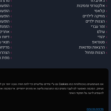
ג’אז/בלוז
מרצ’נדי
אלקטרוני ומסיבות
הופעות
קלאסי
הופעות
מוזיקה לילדים
הופעות
הצגות ילדים
הופעות
זמר עברי
הזמנת 
עולם
אתרים 
יהודי
דיווח 
סטנדאפ
תנאי ש
הרצאות וסדנאות
מדיניו
הצגות ומחול
הצהרת 
מפת א
אנו משתמשים בטכנולוגיות כמו Cookies גם ע"י צדדים שלישיים כדי לתת חוויה טובה
ושיווק. הסכמה תאפשר לנו לעבד נתונים כמו התנהגות גלישה או מזהים ייחודיים. אי־הסכמה או
להשפיע לרעה על תפקוד האתר.
@ כל הזכויות שמורות ל muzi.co.il . השימוש באתר זה כפוף לתנאי שימוש ופרטיות. שימוש בעמוד זה פירושה שהסכמת לפעול לפי תנאים אלו.
באתר מוצגים הופעות ואירועים 
מדיניות פרטיות