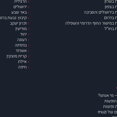
 בשרון
הרצליה
 בצפון
ירושלים
 בירושלים והסביבה
באר שבע
 בדרום
קיבוץ גבעת ברנר
 במישור החוף הדרומי והשפלה
זכרון יעקב
 בחו”ל
מודיעין
יהוד
רעננה
בנימינה
אשדוד
קרית מוצקין
אילת
חיפה
הופעות
נפוצות
של muzi