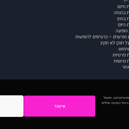
יז
 חינם
 בהנחה
 בחוץ
 היום
הופעה
מורשים – כרטיסים להופעות
על תוכן לא תקין
ימוש
ת פרטיות
נגישות
תר
 יותר וכן לסטטיסטיקה, תפעול
 ביטול הסכמה עלולים
אישור
המתפרסמים באתר ע"י הקהילה as is ללא בדיקה. נתוני ההופעות אינם באחריות muzi.
Developed by Digiproduct - Digital Solutions Ltd.