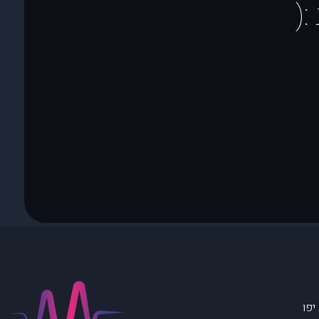
(
יפו