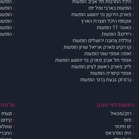
היכל התרבות תל אביב הופעות
הופעות
הופעות בארבי נמל יפו
הופעות
פארק הירקון גני יהושע הופעות
הופעות
אקספו היכל תוצרת הארץ
הופעות
האנגר 11 הופעות
הופעות
רידינג3 הופעות
הופעות
צוללת צהובה ירושלים הופעות
קו רקיע פארק אריאל שרון הופעות
זאפה אמפי שוני הופעות
אמפי תל אביב פארק גני יהושע הופעות
לייב פארק ראשון לציון הופעות
אמפי קיסריה הופעות
ברנרוק גבעת ברנר הופעות
הופעות לפי סגנון
על מוזי
רוק/מטאל
muzi – מי אנחנו?
פופ
קידום 
ים תיכוני
שאלות 
היפ הופ/ראפ
החברים 