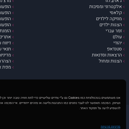
ג’אז/בלוז
מרצ’נדי
אלקטרוני ומסיבות
הופעות
קלאסי
הופעות
מוזיקה לילדים
הופעות
הצגות ילדים
הופעות
זמר עברי
הזמנת 
עולם
אתרים 
יהודי
דיווח 
סטנדאפ
תנאי ש
הרצאות וסדנאות
מדיניו
הצגות ומחול
הצהרת 
מפת א
אנו משתמשים בטכנולוגיות כמו Cookies גם ע"י צדדים שלישיים כדי לתת חוויה טובה
ושיווק. הסכמה תאפשר לנו לעבד נתונים כמו התנהגות גלישה או מזהים ייחודיים. אי־הסכמה או
להשפיע לרעה על תפקוד האתר.
@ כל הזכויות שמורות ל muzi.co.il . השימוש באתר זה כפוף לתנאי שימוש ופרטיות. שימוש בעמוד זה פירושה שהסכמת לפעול לפי תנאים אלו.
באתר מוצגים הופעות ואירועים 
מדיניות פרטיות