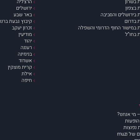
 בשרון
הרצליה
 בצפון
ירושלים
 בירושלים והסביבה
באר שבע
 בדרום
קיבוץ גבעת ברנר
 במישור החוף הדרומי והשפלה
זכרון יעקב
 בחו”ל
מודיעין
יהוד
רעננה
בנימינה
אשדוד
קרית מוצקין
אילת
חיפה
הופעות
נפוצות
של muzi