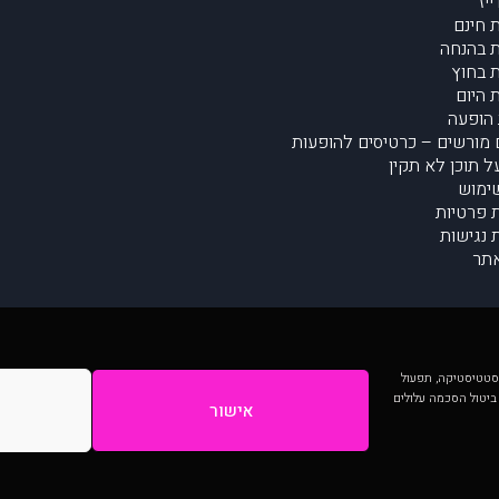
יז
 חינם
 בהנחה
 בחוץ
 היום
הופעה
מורשים – כרטיסים להופעות
על תוכן לא תקין
ימוש
ת פרטיות
נגישות
תר
 יותר וכן לסטטיסטיקה, תפעול
 ביטול הסכמה עלולים
אישור
המתפרסמים באתר ע"י הקהילה as is ללא בדיקה. נתוני ההופעות אינם באחריות muzi.
Developed by Digiproduct - Digital Solutions Ltd.