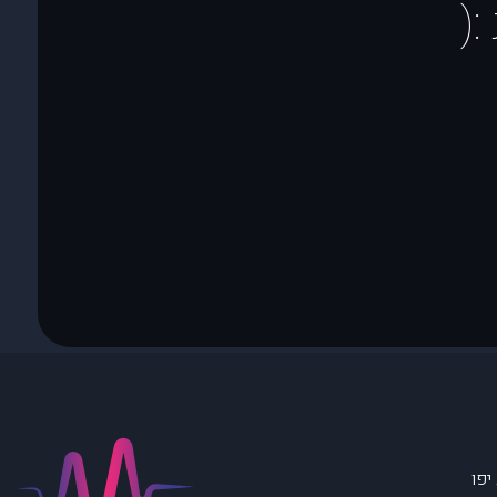
(
יפו