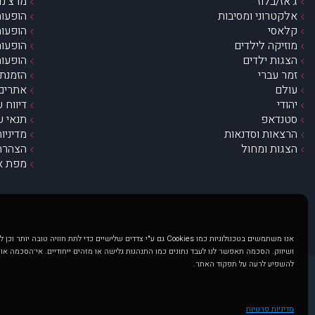
ג’אז/בלוז
מרצ’נדי
אלקטרוני ומסיבות
הופעות
קלאסי
הופעות
מוזיקה לילדים
הופעות
הצגות ילדים
הופעות
זמר עברי
הזמנת 
עולם
אתרים 
יהודי
דיווח 
סטנדאפ
תנאי ש
הרצאות וסדנאות
מדיניו
הצגות ומחול
הצהרת 
מפת א
אנו משתמשים בטכנולוגיות כמו Cookies גם ע"י צדדים שלישיים כדי לתת חוויה טובה
ושיווק. הסכמה תאפשר לנו לעבד נתונים כמו התנהגות גלישה או מזהים ייחודיים. אי־הסכמה או
להשפיע לרעה על תפקוד האתר.
@ כל הזכויות שמורות ל muzi.co.il . השימוש באתר זה כפוף לתנאי שימוש ופרטיות. שימוש בעמוד זה פירושה שהסכמת לפעול לפי תנאים אלו.
באתר מוצגים הופעות ואירועים 
מדיניות פרטיות