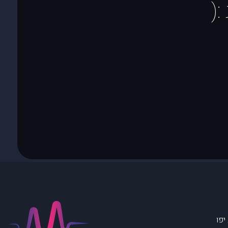
(
יפו