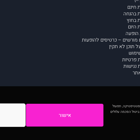
יז
 חינם
 בהנחה
 בחוץ
 היום
הופעה
מורשים – כרטיסים להופעות
על תוכן לא תקין
ימוש
ת פרטיות
נגישות
תר
 יותר וכן לסטטיסטיקה, תפעול
 ביטול הסכמה עלולים
אישור
המתפרסמים באתר ע"י הקהילה as is ללא בדיקה. נתוני ההופעות אינם באחריות muzi.
Developed by Digiproduct - Digital Solutions Ltd.