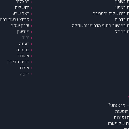
 בשרון
הרצליה
 בצפון
ירושלים
 בירושלים והסביבה
באר שבע
 בדרום
קיבוץ גבעת ברנר
 במישור החוף הדרומי והשפלה
זכרון יעקב
 בחו”ל
מודיעין
יהוד
רעננה
בנימינה
אשדוד
קרית מוצקין
אילת
חיפה
הופעות
נפוצות
של muzi