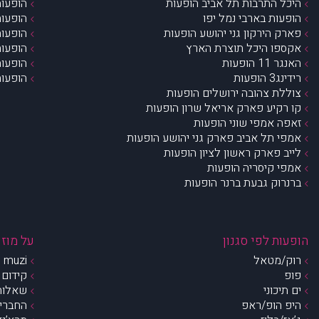
היכל התרבות תל אביב הופעות
הופעות
הופעות בארבי נמל יפו
הופעות
פארק הירקון גני יהושע הופעות
הופעות
אקספו היכל תוצרת הארץ
הופעות
האנגר 11 הופעות
הופעות
רידינג3 הופעות
הופעות
צוללת צהובה ירושלים הופעות
קו רקיע פארק אריאל שרון הופעות
זאפה אמפי שוני הופעות
אמפי תל אביב פארק גני יהושע הופעות
לייב פארק ראשון לציון הופעות
אמפי קיסריה הופעות
ברנרוק גבעת ברנר הופעות
הופעות לפי סגנון
על מוזי
רוק/מטאל
muzi – מי אנחנו?
פופ
קידום 
ים תיכוני
שאלות 
היפ הופ/ראפ
החברים 