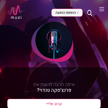
הוספת הופעה
+
איפה תרצה לראות את
פרנצ’סקה טנדוי?