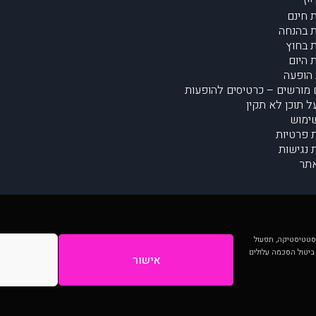
יז
 חינם
 בהנחה
 בחוץ
 היום
הופעה
מורשים – כרטיסים להופעות
על תוכן לא תקין
ימוש
ת פרטיות
נגישות
תר
 יותר וכן לסטטיסטיקה, תפעול
 ביטול הסכמה עלולים
אישור
המתפרסמים באתר ע"י הקהילה as is ללא בדיקה. נתוני ההופעות אינם באחריות muzi.
Developed by Digiproduct - Digital Solutions Ltd.