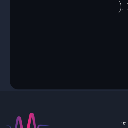
(
יפו