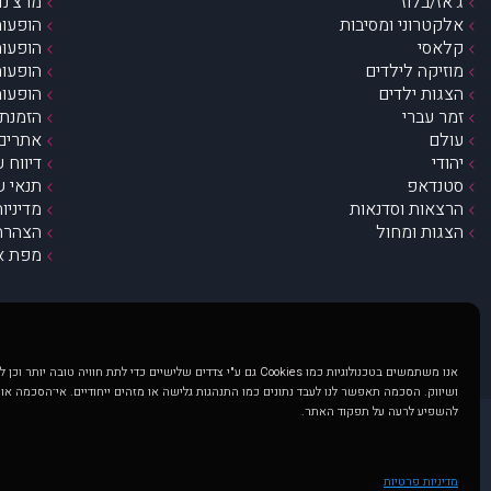
ג’אז/בלוז
מרצ’נדי
אלקטרוני ומסיבות
הופעות
קלאסי
הופעות
מוזיקה לילדים
הופעות
הצגות ילדים
הופעות
זמר עברי
הזמנת 
עולם
אתרים 
יהודי
דיווח 
סטנדאפ
תנאי ש
הרצאות וסדנאות
מדיניו
הצגות ומחול
הצהרת 
מפת א
אנו משתמשים בטכנולוגיות כמו Cookies גם ע"י צדדים שלישיים כדי לתת חוויה טובה
ושיווק. הסכמה תאפשר לנו לעבד נתונים כמו התנהגות גלישה או מזהים ייחודיים. אי־הסכמה או
להשפיע לרעה על תפקוד האתר.
@ כל הזכויות שמורות ל muzi.co.il . השימוש באתר זה כפוף לתנאי שימוש ופרטיות. שימוש בעמוד זה פירושה שהסכמת לפעול לפי תנאים אלו.
באתר מוצגים הופעות ואירועים 
מדיניות פרטיות