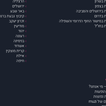
 בשרון
הרצליה
 בצפון
ירושלים
 בירושלים והסביבה
באר שבע
 בדרום
קיבוץ גבעת ברנר
 במישור החוף הדרומי והשפלה
זכרון יעקב
 בחו”ל
מודיעין
יהוד
רעננה
בנימינה
אשדוד
קרית מוצקין
אילת
חיפה
הופעות
נפוצות
של muzi