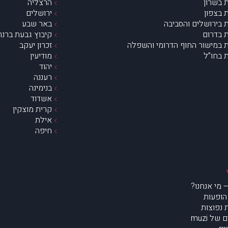
 בשרון
הרצליה
 בצפון
ירושלים
 בירושלים והסביבה
באר שבע
 בדרום
קיבוץ גבעת ברנר
 במישור החוף הדרומי והשפלה
זכרון יעקב
 בחו”ל
מודיעין
יהוד
רעננה
בנימינה
אשדוד
קרית מוצקין
אילת
חיפה
הופעות
נפוצות
של muzi