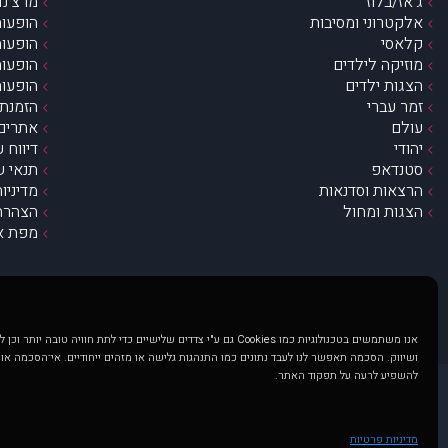
ג’אז/בלוז
מרצ’נדי
אלקטרוני ומסיבות
הופעות
קלאסי
הופעות
מוזיקה לילדים
הופעות
הצגות ילדים
הופעות
זמר עברי
הזמנת 
עולם
אתרים 
יהודי
דיווח 
סטנדאפ
תנאי ש
הרצאות וסדנאות
מדיניו
הצגות ומחול
הצהרת 
מפת א
אנו משתמשים בטכנולוגיות כמו Cookies גם ע"י צדדים שלישיים כדי לתת חוויה טובה
ושיווק. הסכמה תאפשר לנו לעבד נתונים כמו התנהגות גלישה או מזהים ייחודיים. אי־הסכמה או
להשפיע לרעה על תפקוד האתר.
@ כל הזכויות שמורות ל muzi.co.il . השימוש באתר זה כפוף לתנאי שימוש ופרטיות. שימוש בעמוד זה פירושה שהסכמת לפעול לפי תנאים אלו.
באתר מוצגים הופעות ואירועים 
מדיניות פרטיות