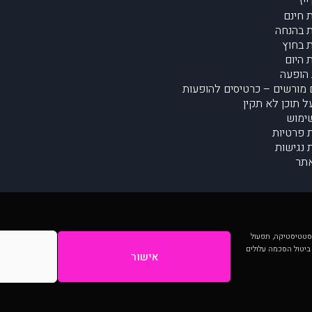
יז
 חינם
 בהנחה
 בחוץ
 היום
הופעה
מורשים – כרטיסים להופעות
על תוכן לא תקין
ימוש
ת פרטיות
נגישות
תר
 יותר וכן לסטטיסטיקה, תפעול
 ביטול הסכמה עלולים
אישור
המתפרסמים באתר ע"י הקהילה as is ללא בדיקה. נתוני ההופעות אינם באחריות muzi.
Developed by Digiproduct - Digital Solutions Ltd.