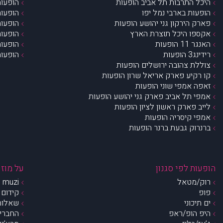
היכל התרבות תל אביב הופעות
הופעות
הופעות בארבי נמל יפו
הופעות
פארק הירקון גני יהושע הופעות
הופעות
אקספו היכל תוצרת הארץ
הופעות
האנגר 11 הופעות
הופעות
רידינג3 הופעות
הופעות
צוללת צהובה ירושלים הופעות
קו רקיע פארק אריאל שרון הופעות
זאפה אמפי שוני הופעות
אמפי תל אביב פארק גני יהושע הופעות
לייב פארק ראשון לציון הופעות
אמפי קיסריה הופעות
ברנרוק גבעת ברנר הופעות
הופעות לפי סגנון
על מוזי
רוק/מטאל
muzi – מי אנחנו?
פופ
קידום 
ים תיכוני
שאלות 
היפ הופ/ראפ
החברים 