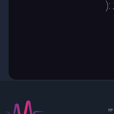
(
יפו