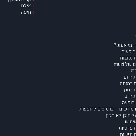
אילת
חיפה
הופעות
נפוצות
של muzi
יז
 חינם
 בהנחה
 בחוץ
 היום
הופעה
מורשים – כרטיסים להופעות
על תוכן לא תקין
ימוש
ת פרטיות
נגישות