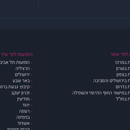
לפי אזור
הופעות לפי עיר
 במרכז
הופעות תל אביב 
 בשרון
הרצליה
 בצפון
ירושלים
 בירושלים והסביבה
באר שבע
 בדרום
קיבוץ גבעת ברנר
 במישור החוף הדרומי והשפלה
זכרון יעקב
 בחו”ל
מודיעין
יהוד
רעננה
בנימינה
אשדוד
קרית מוצקין