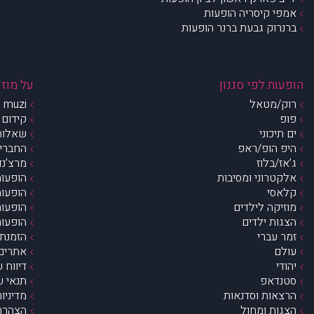
אמפי קיסריה הופעות
ברנרוק גבעת ברנר הופעות
הופעות לפי סגנון
על מוזי
רוק/מטאל
muzi – מי אנחנו?
פופ
קידום 
ים תיכוני
שאלות 
היפ הופ/ראפ
החברים 
ג’אז/בלוז
מרצ’נדי
אלקטרוני ומסיבות
הופעות
קלאסי
הופעות
מוזיקה לילדים
הופעות
הצגות ילדים
הופעות
זמר עברי
הזמנת 
עולם
אתרים 
יהודי
דיווח 
סטנדאפ
תנאי ש
הרצאות וסדנאות
מדיניו
הצגות ומחול
הצהרת 