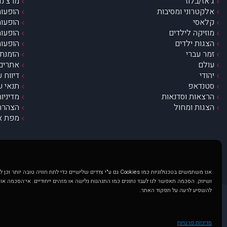
ג’אז/בלוז
מרצ’נדי
אלקטרוני ומסיבות
הופעות
קלאסי
הופעות
מוזיקה לילדים
הופעות
הצגות ילדים
הופעות
זמר עברי
הזמנת 
עולם
אתרים 
יהודי
דיווח 
סטנדאפ
תנאי ש
הרצאות וסדנאות
מדיניו
הצגות ומחול
הצהרת 
מפת א
אנו משתמשים בטכנולוגיות כמו Cookies גם ע"י צדדים שלישיים כדי לתת חוויה טובה
ושיווק. הסכמה תאפשר לנו לעבד נתונים כמו התנהגות גלישה או מזהים ייחודיים. אי־הסכמה או
להשפיע לרעה על תפקוד האתר.
@ כל הזכויות שמורות ל muzi.co.il . השימוש באתר זה כפוף לתנאי שימוש ופרטיות. שימוש בעמוד זה פירושה שהסכמת לפעול לפי תנאים אלו.
באתר מוצגים הופעות ואירועים 
מדיניות פרטיות