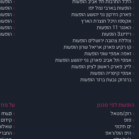
היכל התרבות תל אביב הופעות
הופעות
הופעות בארבי נמל יפו
הופעות
פארק הירקון גני יהושע הופעות
הופעות
אקספו היכל תוצרת הארץ
הופעות
האנגר 11 הופעות
הופעות
רידינג3 הופעות
הופעות
צוללת צהובה ירושלים הופעות
קו רקיע פארק אריאל שרון הופעות
זאפה אמפי שוני הופעות
אמפי תל אביב פארק גני יהושע הופעות
לייב פארק ראשון לציון הופעות
אמפי קיסריה הופעות
ברנרוק גבעת ברנר הופעות
הופעות לפי סגנון
על מוזי
רוק/מטאל
muzi – מי אנחנו?
פופ
קידום 
ים תיכוני
שאלות 
היפ הופ/ראפ
החברים 