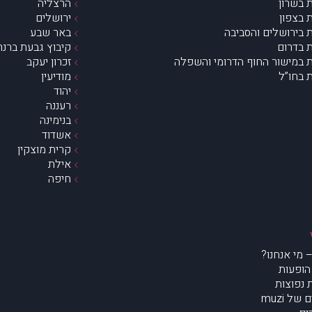
 בשרון
הרצליה
 בצפון
ירושלים
 בירושלים והסביבה
באר שבע
 בדרום
קיבוץ גבעת ברנר
 במישור החוף הדרומי והשפלה
זכרון יעקב
 בחו”ל
מודיעין
יהוד
רעננה
בנימינה
אשדוד
קרית מוצקין
אילת
חיפה
הופעות
נפוצות
של muzi