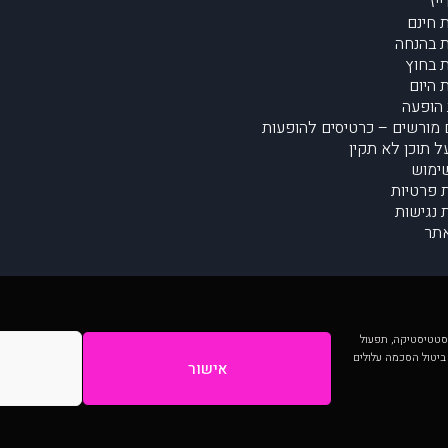
יז
 חינם
 בהנחה
 בחוץ
 היום
הופעה
מורשים – כרטיסים להופעות
על תוכן לא תקין
ימוש
ת פרטיות
נגישות
תר
 יותר וכן לסטטיסטיקה, תפעול
 ביטול הסכמה עלולים
אישור
המתפרסמים באתר ע"י הקהילה as is ללא בדיקה. נתוני ההופעות אינם באחריות muzi.
Developed by Digiproduct - Digital Solutions Ltd.