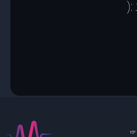
(
יפו