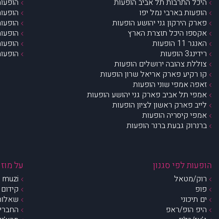
היכל התרבות תל אביב הופעות
הופעות
הופעות בארבי נמל יפו
הופעות
פארק הירקון גני יהושע הופעות
הופעות
אקספו היכל תוצרת הארץ
הופעות
האנגר 11 הופעות
הופעות
רידינג3 הופעות
הופעות
צוללת צהובה ירושלים הופעות
קו רקיע פארק אריאל שרון הופעות
זאפה אמפי שוני הופעות
אמפי תל אביב פארק גני יהושע הופעות
לייב פארק ראשון לציון הופעות
אמפי קיסריה הופעות
ברנרוק גבעת ברנר הופעות
הופעות לפי סגנון
על מוזי
רוק/מטאל
muzi – מי אנחנו?
פופ
קידום 
ים תיכוני
שאלות 
היפ הופ/ראפ
החברים 