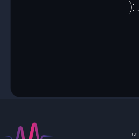
(
יפו