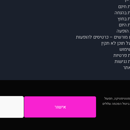
יז
 חינם
 בהנחה
 בחוץ
 היום
הופעה
מורשים – כרטיסים להופעות
על תוכן לא תקין
ימוש
ת פרטיות
נגישות
תר
 יותר וכן לסטטיסטיקה, תפעול
 ביטול הסכמה עלולים
אישור
המתפרסמים באתר ע"י הקהילה as is ללא בדיקה. נתוני ההופעות אינם באחריות muzi.
Developed by Digiproduct - Digital Solutions Ltd.