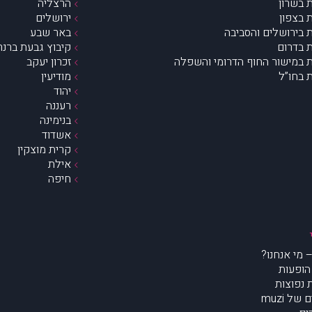
 בשרון
הרצליה
 בצפון
ירושלים
 בירושלים והסביבה
באר שבע
 בדרום
קיבוץ גבעת ברנר
 במישור החוף הדרומי והשפלה
זכרון יעקב
 בחו”ל
מודיעין
יהוד
רעננה
בנימינה
אשדוד
קרית מוצקין
אילת
חיפה
הופעות
נפוצות
של muzi