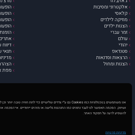
ג’אז/בלוז
מרצ’נדי
אלקטרוני ומסיבות
הופעות
קלאסי
הופעות
מוזיקה לילדים
הופעות
הצגות ילדים
הופעות
זמר עברי
הזמנת 
עולם
אתרים 
יהודי
דיווח 
סטנדאפ
תנאי ש
הרצאות וסדנאות
מדיניו
הצגות ומחול
הצהרת 
מפת א
אנו משתמשים בטכנולוגיות כמו Cookies גם ע"י צדדים שלישיים כדי לתת חוויה טובה
ושיווק. הסכמה תאפשר לנו לעבד נתונים כמו התנהגות גלישה או מזהים ייחודיים. אי־הסכמה או
להשפיע לרעה על תפקוד האתר.
@ כל הזכויות שמורות ל muzi.co.il . השימוש באתר זה כפוף לתנאי שימוש ופרטיות. שימוש בעמוד זה פירושה שהסכמת לפעול לפי תנאים אלו.
באתר מוצגים הופעות ואירועים 
מדיניות פרטיות