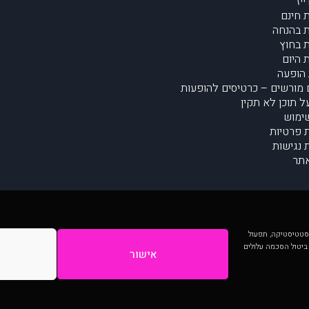
יז
 חינם
 בהנחה
 בחוץ
 היום
הופעה
מורשים – כרטיסים להופעות
על תוכן לא תקין
ימוש
ת פרטיות
נגישות
תר
 יותר וכן לסטטיסטיקה, תפעול
 ביטול הסכמה עלולים
אישור
המתפרסמים באתר ע"י הקהילה as is ללא בדיקה. נתוני ההופעות אינם באחריות muzi.
Developed by Digiproduct - Digital Solutions Ltd.