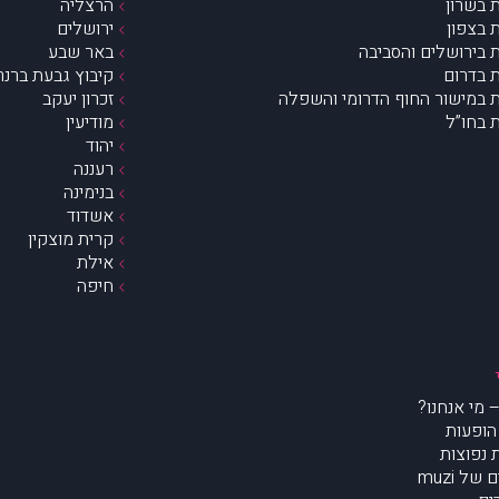
 בשרון
הרצליה
 בצפון
ירושלים
 בירושלים והסביבה
באר שבע
 בדרום
קיבוץ גבעת ברנר
 במישור החוף הדרומי והשפלה
זכרון יעקב
 בחו”ל
מודיעין
יהוד
רעננה
בנימינה
אשדוד
קרית מוצקין
אילת
חיפה
הופעות
נפוצות
של muzi