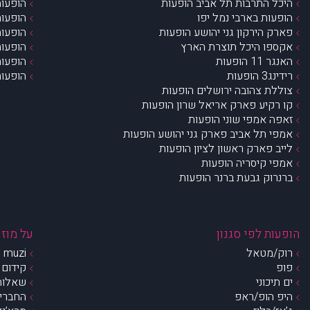
היכל התרבות תל אביב הופעות
הופעות
הופעות בארבי נמל יפו
הופעות
פארק הירקון גני יהושע הופעות
הופעות
אקספו היכל תוצרת הארץ
הופעות
האנגר 11 הופעות
הופעות
רידינג3 הופעות
הופעות
צוללת צהובה ירושלים הופעות
קו רקיע פארק אריאל שרון הופעות
זאפה אמפי שוני הופעות
אמפי תל אביב פארק גני יהושע הופעות
לייב פארק ראשון לציון הופעות
אמפי קיסריה הופעות
ברנרוק גבעת ברנר הופעות
הופעות לפי סגנון
על מוזי
רוק/מטאל
muzi – מי אנחנו?
פופ
קידום 
ים תיכוני
שאלות 
היפ הופ/ראפ
החברים 