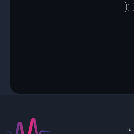
(
יפו