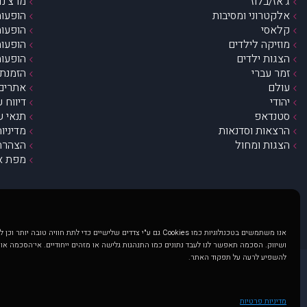
ג’אז/בלוז
מרצ’נדי
אלקטרוני ומסיבות
הופעות
קלאסי
הופעות
מוזיקה לילדים
הופעות
הצגות ילדים
הופעות
זמר עברי
הזמנת 
עולם
אתרים 
יהודי
דיווח 
סטנדאפ
תנאי ש
הרצאות וסדנאות
מדיניו
הצגות ומחול
הצהרת 
מפת א
אנו משתמשים בטכנולוגיות כמו Cookies גם ע"י צדדים שלישיים כדי לתת חוויה טובה
ושיווק. הסכמה תאפשר לנו לעבד נתונים כמו התנהגות גלישה או מזהים ייחודיים. אי־הסכמה או
להשפיע לרעה על תפקוד האתר.
@ כל הזכויות שמורות ל muzi.co.il . השימוש באתר זה כפוף לתנאי שימוש ופרטיות. שימוש בעמוד זה פירושה שהסכמת לפעול לפי תנאים אלו.
באתר מוצגים הופעות ואירועים 
מדיניות פרטיות