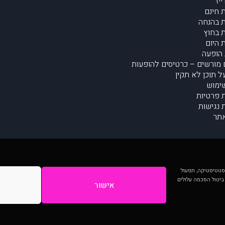
יז
 חינם
 בהנחה
 בחוץ
 היום
הופעה
מורשים – כרטיסים להופעות
על תוכן לא תקין
ימוש
ת פרטיות
נגישות
תר
 יותר וכן לסטטיסטיקה, תפעול
 ביטול הסכמה עלולים
אישור
המתפרסמים באתר ע"י הקהילה as is ללא בדיקה. נתוני ההופעות אינם באחריות muzi.
Developed by Digiproduct - Digital Solutions Ltd.