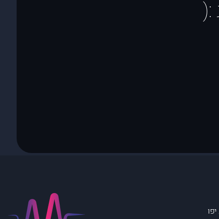
(
יפו