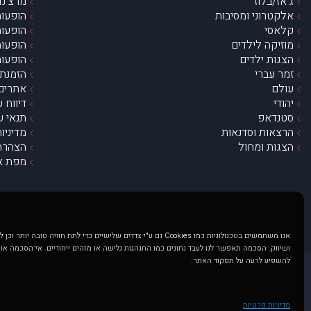
ג’אז/בלוז
מרצ’נדי
אלקטרוני ומסיבות
הופעות
קלאסי
הופעות
מוזיקה לילדים
הופעות
הצגות ילדים
הופעות
זמר עברי
הזמנת 
עולם
אתרים 
יהודי
דיווח 
סטנדאפ
תנאי ש
הרצאות וסדנאות
מדיניו
הצגות ומחול
הצהרת 
מפת א
אנו משתמשים בטכנולוגיות כמו Cookies גם ע"י צדדים שלישיים כדי לתת חוויה טובה
ושיווק. הסכמה תאפשר לנו לעבד נתונים כמו התנהגות גלישה או מזהים ייחודיים. אי־הסכמה או
להשפיע לרעה על תפקוד האתר.
@ כל הזכויות שמורות ל muzi.co.il . השימוש באתר זה כפוף לתנאי שימוש ופרטיות. שימוש בעמוד זה פירושה שהסכמת לפעול לפי תנאים אלו.
באתר מוצגים הופעות ואירועים 
מדיניות פרטיות