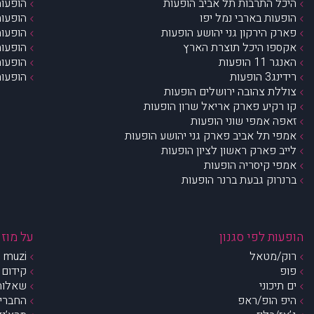
היכל התרבות תל אביב הופעות
הופעות
הופעות בארבי נמל יפו
הופעות
פארק הירקון גני יהושע הופעות
הופעות
אקספו היכל תוצרת הארץ
הופעות
האנגר 11 הופעות
הופעות
רידינג3 הופעות
הופעות
צוללת צהובה ירושלים הופעות
קו רקיע פארק אריאל שרון הופעות
זאפה אמפי שוני הופעות
אמפי תל אביב פארק גני יהושע הופעות
לייב פארק ראשון לציון הופעות
אמפי קיסריה הופעות
ברנרוק גבעת ברנר הופעות
הופעות לפי סגנון
על מוזי
רוק/מטאל
muzi – מי אנחנו?
פופ
קידום 
ים תיכוני
שאלות 
היפ הופ/ראפ
החברים 