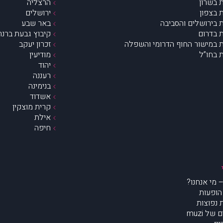
 בשרון
הרצליה
 בצפון
ירושלים
 בירושלים והסביבה
באר שבע
 בדרום
קיבוץ גבעת ברנר
 במישור החוף הדרומי והשפלה
זכרון יעקב
 בחו”ל
מודיעין
יהוד
רעננה
בנימינה
אשדוד
קרית מוצקין
אילת
חיפה
הופעות
נפוצות
של muzi