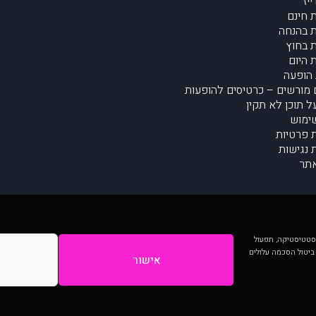
יז
 חינם
 בהנחה
 בחוץ
 היום
הופעה
מורשים – כרטיסים להופעות
על תוכן לא תקין
ימוש
ת פרטיות
נגישות
תר
 יותר וכן לסטטיסטיקה, תפעול
 ביטול הסכמה עלולים
אישור
המתפרסמים באתר ע"י הקהילה as is ללא בדיקה. נתוני ההופעות אינם באחריות muzi.
Developed by Digiproduct - Digital Solutions Ltd.