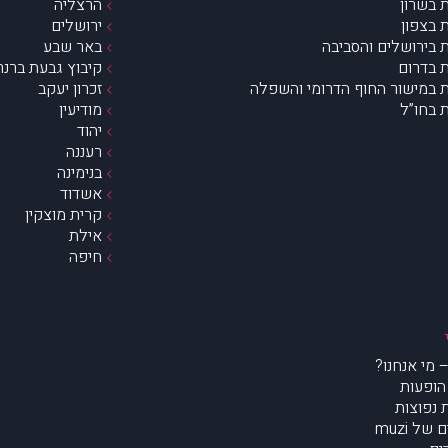
 בשרון
הרצליה
 בצפון
ירושלים
 בירושלים והסביבה
באר שבע
 בדרום
קיבוץ גבעת ברנר
 במישור החוף הדרומי והשפלה
זכרון יעקב
 בחו”ל
מודיעין
יהוד
רעננה
בנימינה
אשדוד
קרית מוצקין
אילת
חיפה
הופעות
נפוצות
של muzi