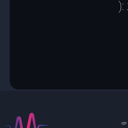
(
יפו