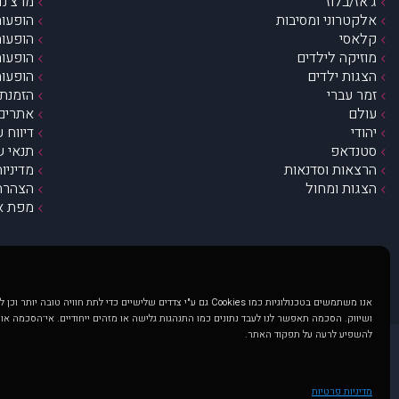
ג’אז/בלוז
מרצ’נדי
אלקטרוני ומסיבות
הופעות
קלאסי
הופעות
מוזיקה לילדים
הופעות
הצגות ילדים
הופעות
זמר עברי
הזמנת 
עולם
אתרים 
יהודי
דיווח 
סטנדאפ
תנאי ש
הרצאות וסדנאות
מדיניו
הצגות ומחול
הצהרת 
מפת א
אנו משתמשים בטכנולוגיות כמו Cookies גם ע"י צדדים שלישיים כדי לתת חוויה טובה
ושיווק. הסכמה תאפשר לנו לעבד נתונים כמו התנהגות גלישה או מזהים ייחודיים. אי־הסכמה או
להשפיע לרעה על תפקוד האתר.
@ כל הזכויות שמורות ל muzi.co.il . השימוש באתר זה כפוף לתנאי שימוש ופרטיות. שימוש בעמוד זה פירושה שהסכמת לפעול לפי תנאים אלו.
באתר מוצגים הופעות ואירועים 
מדיניות פרטיות