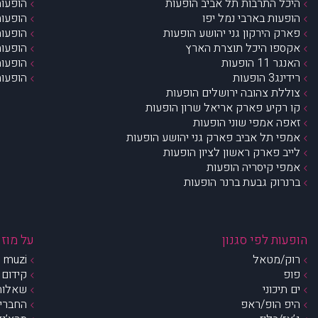
היכל התרבות תל אביב הופעות
הופעות
הופעות בארבי נמל יפו
הופעות
פארק הירקון גני יהושע הופעות
הופעות
אקספו היכל תוצרת הארץ
הופעות
האנגר 11 הופעות
הופעות
רידינג3 הופעות
הופעות
צוללת צהובה ירושלים הופעות
קו רקיע פארק אריאל שרון הופעות
זאפה אמפי שוני הופעות
אמפי תל אביב פארק גני יהושע הופעות
לייב פארק ראשון לציון הופעות
אמפי קיסריה הופעות
ברנרוק גבעת ברנר הופעות
הופעות לפי סגנון
על מוזי
רוק/מטאל
muzi – מי אנחנו?
פופ
קידום 
ים תיכוני
שאלות 
היפ הופ/ראפ
החברים 