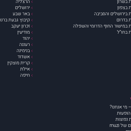
 בשרון
הרצליה
 בצפון
ירושלים
 בירושלים והסביבה
באר שבע
 בדרום
קיבוץ גבעת ברנר
 במישור החוף הדרומי והשפלה
זכרון יעקב
 בחו”ל
מודיעין
יהוד
רעננה
בנימינה
אשדוד
קרית מוצקין
אילת
חיפה
הופעות
נפוצות
של muzi