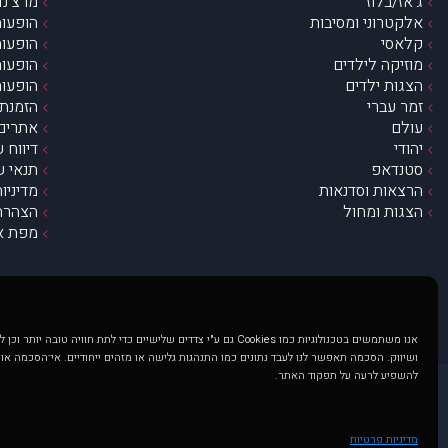
ג’אז/בלוז
מרצ’נדי
אלקטרוני ומסיבות
הופעות
קלאסי
הופעות
מוזיקה לילדים
הופעות
הצגות ילדים
הופעות
זמר עברי
הזמנת 
עולם
אתרים 
יהודי
דיווח 
סטנדאפ
תנאי ש
הרצאות וסדנאות
מדיניו
הצגות ומחול
הצהרת 
מפת א
אנו משתמשים בטכנולוגיות כמו Cookies גם ע"י צדדים שלישיים כדי לתת חוויה טובה
ושיווק. הסכמה תאפשר לנו לעבד נתונים כמו התנהגות גלישה או מזהים ייחודיים. אי־הסכמה או
להשפיע לרעה על תפקוד האתר.
@ כל הזכויות שמורות ל muzi.co.il . השימוש באתר זה כפוף לתנאי שימוש ופרטיות. שימוש בעמוד זה פירושה שהסכמת לפעול לפי תנאים אלו.
באתר מוצגים הופעות ואירועים 
מדיניות פרטיות