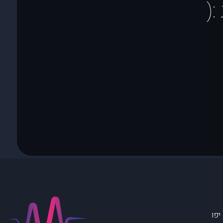
(
יפו