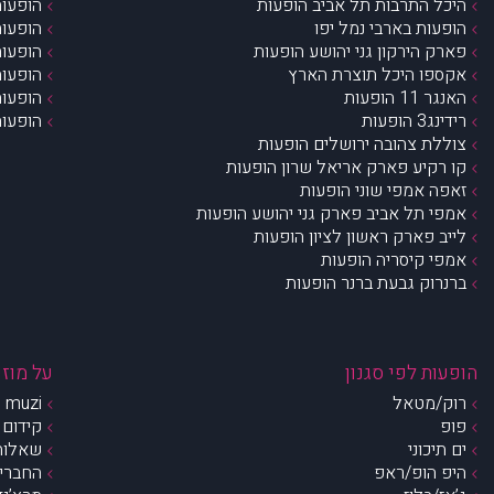
היכל התרבות תל אביב הופעות
הופעות
הופעות בארבי נמל יפו
הופעות
פארק הירקון גני יהושע הופעות
הופעות
אקספו היכל תוצרת הארץ
הופעות
האנגר 11 הופעות
הופעות
רידינג3 הופעות
הופעות
צוללת צהובה ירושלים הופעות
קו רקיע פארק אריאל שרון הופעות
זאפה אמפי שוני הופעות
אמפי תל אביב פארק גני יהושע הופעות
לייב פארק ראשון לציון הופעות
אמפי קיסריה הופעות
ברנרוק גבעת ברנר הופעות
הופעות לפי סגנון
על מוזי
רוק/מטאל
muzi – מי אנחנו?
פופ
קידום 
ים תיכוני
שאלות 
היפ הופ/ראפ
החברים 