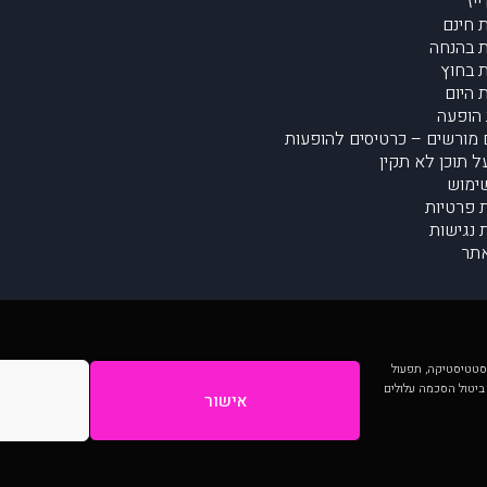
יז
 חינם
 בהנחה
 בחוץ
 היום
הופעה
מורשים – כרטיסים להופעות
על תוכן לא תקין
ימוש
ת פרטיות
נגישות
תר
 יותר וכן לסטטיסטיקה, תפעול
 ביטול הסכמה עלולים
אישור
המתפרסמים באתר ע"י הקהילה as is ללא בדיקה. נתוני ההופעות אינם באחריות muzi.
Developed by Digiproduct - Digital Solutions Ltd.