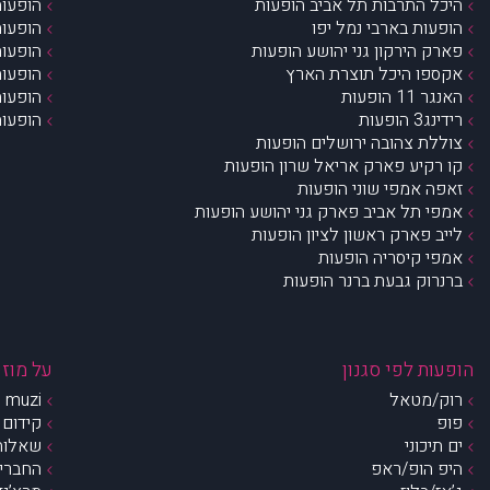
היכל התרבות תל אביב הופעות
הופעות
הופעות בארבי נמל יפו
הופעות
פארק הירקון גני יהושע הופעות
הופעות
אקספו היכל תוצרת הארץ
הופעות
האנגר 11 הופעות
הופעות
רידינג3 הופעות
הופעות
צוללת צהובה ירושלים הופעות
קו רקיע פארק אריאל שרון הופעות
זאפה אמפי שוני הופעות
אמפי תל אביב פארק גני יהושע הופעות
לייב פארק ראשון לציון הופעות
אמפי קיסריה הופעות
ברנרוק גבעת ברנר הופעות
הופעות לפי סגנון
על מוזי
רוק/מטאל
muzi – מי אנחנו?
פופ
קידום 
ים תיכוני
שאלות 
היפ הופ/ראפ
החברים 