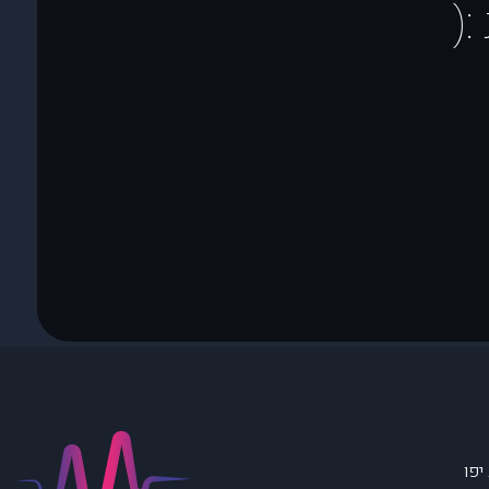
(
יפו