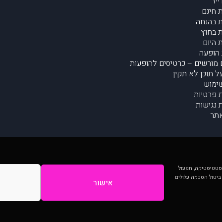
יז
 חינם
 בהנחה
 בחוץ
 היום
הופעה
מורשים – כרטיסים להופעות
על תוכן לא תקין
ימוש
ת פרטיות
נגישות
תר
 יותר וכן לסטטיסטיקה, תפעול
 ביטול הסכמה עלולים
אישור
המתפרסמים באתר ע"י הקהילה as is ללא בדיקה. נתוני ההופעות אינם באחריות muzi.
Developed by Digiproduct - Digital Solutions Ltd.