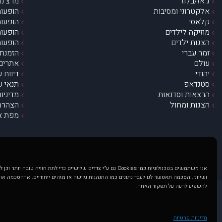
ג’אז/בלוז
מרצ’נדי
אלקטרוני ומסיבות
הופעות
קלאסי
הופעות
מוזיקה לילדים
הופעות
הצגות ילדים
הופעות
זמר עברי
הזמנת 
עולם
אתרים 
יהודי
דיווח 
סטנדאפ
תנאי ש
הרצאות וסדנאות
מדיניו
הצגות ומחול
הצהרת 
מפת א
אנו משתמשים בטכנולוגיות כמו Cookies גם ע"י צדדים שלישיים כדי לתת חוויה טובה
ושיווק. הסכמה תאפשר לנו לעבד נתונים כמו התנהגות גלישה או מזהים ייחודיים. אי־הסכמה או
להשפיע לרעה על תפקוד האתר.
@ כל הזכויות שמורות ל muzi.co.il . השימוש באתר זה כפוף לתנאי שימוש ופרטיות. שימוש בעמוד זה פירושה שהסכמת לפעול לפי תנאים אלו.
באתר מוצגים הופעות ואירועים 
מדיניות פרטיות