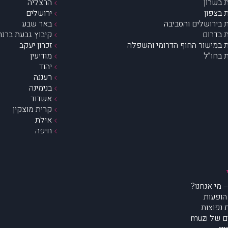
 בשרון
הרצליה
 בצפון
ירושלים
 בירושלים והסביבה
באר שבע
 בדרום
קיבוץ גבעת ברנר
 במישור החוף הדרומי והשפלה
זכרון יעקב
 בחו”ל
מודיעין
יהוד
רעננה
בנימינה
אשדוד
קרית מוצקין
אילת
חיפה
הופעות
נפוצות
של muzi