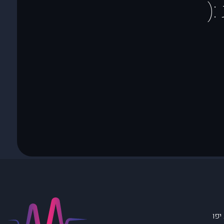
(
יפו