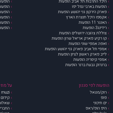
היכל התרבות תל אביב הופעות
הופעות
הופעות בארבי נמל יפו
הופעות
פארק הירקון גני יהושע הופעות
הופעות
אקספו היכל תוצרת הארץ
הופעות
האנגר 11 הופעות
הופעות
רידינג3 הופעות
הופעות
צוללת צהובה ירושלים הופעות
קו רקיע פארק אריאל שרון הופעות
זאפה אמפי שוני הופעות
אמפי תל אביב פארק גני יהושע הופעות
לייב פארק ראשון לציון הופעות
אמפי קיסריה הופעות
ברנרוק גבעת ברנר הופעות
הופעות לפי סגנון
על מוזי
רוק/מטאל
muzi – מי אנחנו?
פופ
קידום 
ים תיכוני
שאלות 
היפ הופ/ראפ
החברים 