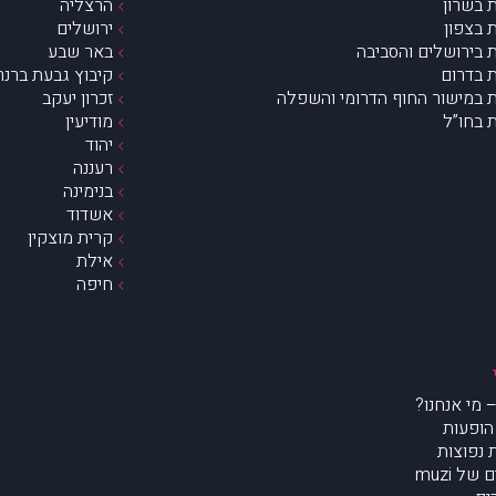
 בשרון
הרצליה
 בצפון
ירושלים
 בירושלים והסביבה
באר שבע
 בדרום
קיבוץ גבעת ברנר
 במישור החוף הדרומי והשפלה
זכרון יעקב
 בחו”ל
מודיעין
יהוד
רעננה
בנימינה
אשדוד
קרית מוצקין
אילת
חיפה
הופעות
נפוצות
של muzi