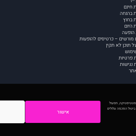
יז
 חינם
 בהנחה
 בחוץ
 היום
הופעה
מורשים – כרטיסים להופעות
על תוכן לא תקין
ימוש
ת פרטיות
נגישות
תר
 יותר וכן לסטטיסטיקה, תפעול
 ביטול הסכמה עלולים
אישור
המתפרסמים באתר ע"י הקהילה as is ללא בדיקה. נתוני ההופעות אינם באחריות muzi.
Developed by Digiproduct - Digital Solutions Ltd.