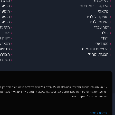
ג’אז/בלוז
מרצ’נדי
אלקטרוני ומסיבות
הופעות
קלאסי
הופעות
מוזיקה לילדים
הופעות
הצגות ילדים
הופעות
זמר עברי
הזמנת 
עולם
אתרים 
יהודי
דיווח 
סטנדאפ
תנאי ש
הרצאות וסדנאות
מדיניו
הצגות ומחול
הצהרת 
מפת א
אנו משתמשים בטכנולוגיות כמו Cookies גם ע"י צדדים שלישיים כדי לתת חוויה טובה
ושיווק. הסכמה תאפשר לנו לעבד נתונים כמו התנהגות גלישה או מזהים ייחודיים. אי־הסכמה או
להשפיע לרעה על תפקוד האתר.
@ כל הזכויות שמורות ל muzi.co.il . השימוש באתר זה כפוף לתנאי שימוש ופרטיות. שימוש בעמוד זה פירושה שהסכמת לפעול לפי תנאים אלו.
באתר מוצגים הופעות ואירועים 
מדיניות פרטיות