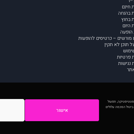
יז
 חינם
 בהנחה
 בחוץ
 היום
הופעה
מורשים – כרטיסים להופעות
על תוכן לא תקין
ימוש
ת פרטיות
נגישות
תר
 יותר וכן לסטטיסטיקה, תפעול
 ביטול הסכמה עלולים
אישור
המתפרסמים באתר ע"י הקהילה as is ללא בדיקה. נתוני ההופעות אינם באחריות muzi.
Developed by Digiproduct - Digital Solutions Ltd.