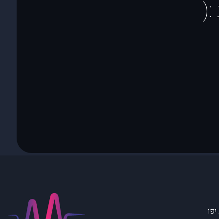
(
יפו