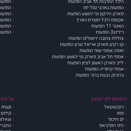
היכל התרבות תל אביב הופעות
הופעות
הופעות בארבי נמל יפו
הופעות
פארק הירקון גני יהושע הופעות
הופעות
אקספו היכל תוצרת הארץ
הופעות
האנגר 11 הופעות
הופעות
רידינג3 הופעות
הופעות
צוללת צהובה ירושלים הופעות
קו רקיע פארק אריאל שרון הופעות
זאפה אמפי שוני הופעות
אמפי תל אביב פארק גני יהושע הופעות
לייב פארק ראשון לציון הופעות
אמפי קיסריה הופעות
ברנרוק גבעת ברנר הופעות
הופעות לפי סגנון
על מוזי
רוק/מטאל
muzi – מי אנחנו?
פופ
קידום 
ים תיכוני
שאלות 
היפ הופ/ראפ
החברים 