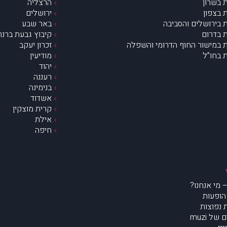
 בשרון
הרצליה
 בצפון
ירושלים
 בירושלים והסביבה
באר שבע
 בדרום
קיבוץ גבעת ברנר
 במישור החוף הדרומי והשפלה
זכרון יעקב
 בחו”ל
מודיעין
יהוד
רעננה
בנימינה
אשדוד
קרית מוצקין
אילת
חיפה
הופעות
נפוצות
של muzi