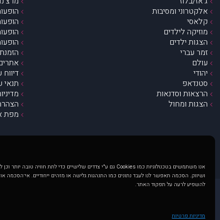
ג’אז/בלוז
מרצ’נדי
אלקטרוני ומסיבות
הופעות
קלאסי
הופעות
מוזיקה לילדים
הופעות
הצגות ילדים
הופעות
זמר עברי
הזמנת 
עולם
אתרים 
יהודי
דיווח 
סטנדאפ
תנאי ש
הרצאות וסדנאות
מדיניו
הצגות ומחול
הצהרת 
מפת א
אנו משתמשים בטכנולוגיות כמו Cookies גם ע"י צדדים שלישיים כדי לתת חוויה טובה
ושיווק. הסכמה תאפשר לנו לעבד נתונים כמו התנהגות גלישה או מזהים ייחודיים. אי־הסכמה או
להשפיע לרעה על תפקוד האתר.
@ כל הזכויות שמורות ל muzi.co.il . השימוש באתר זה כפוף לתנאי שימוש ופרטיות. שימוש בעמוד זה פירושה שהסכמת לפעול לפי תנאים אלו.
באתר מוצגים הופעות ואירועים 
מדיניות פרטיות