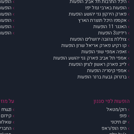
היכל התרבות תל אביב הופעות
הופעות
הופעות בארבי נמל יפו
הופעות
פארק הירקון גני יהושע הופעות
הופעות
אקספו היכל תוצרת הארץ
הופעות
האנגר 11 הופעות
הופעות
רידינג3 הופעות
הופעות
צוללת צהובה ירושלים הופעות
קו רקיע פארק אריאל שרון הופעות
זאפה אמפי שוני הופעות
אמפי תל אביב פארק גני יהושע הופעות
לייב פארק ראשון לציון הופעות
אמפי קיסריה הופעות
ברנרוק גבעת ברנר הופעות
הופעות לפי סגנון
על מוזי
רוק/מטאל
muzi – מי אנחנו?
פופ
קידום 
ים תיכוני
שאלות 
היפ הופ/ראפ
החברים 