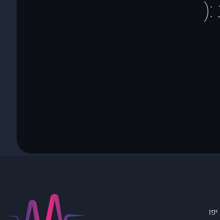
(
יפו