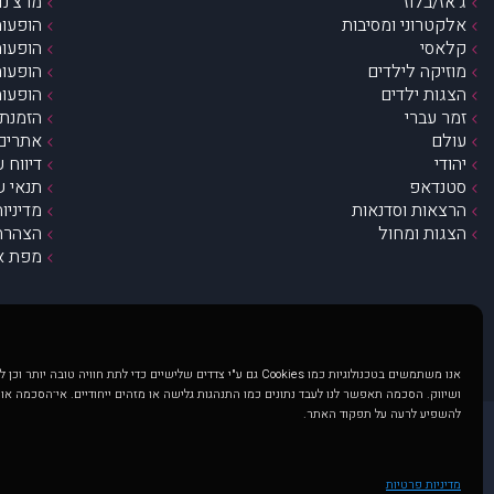
ג’אז/בלוז
מרצ’נדי
אלקטרוני ומסיבות
הופעות
קלאסי
הופעות
מוזיקה לילדים
הופעות
הצגות ילדים
הופעות
זמר עברי
הזמנת 
עולם
אתרים 
יהודי
דיווח 
סטנדאפ
תנאי ש
הרצאות וסדנאות
מדיניו
הצגות ומחול
הצהרת 
מפת א
אנו משתמשים בטכנולוגיות כמו Cookies גם ע"י צדדים שלישיים כדי לתת חוויה טובה
ושיווק. הסכמה תאפשר לנו לעבד נתונים כמו התנהגות גלישה או מזהים ייחודיים. אי־הסכמה או
להשפיע לרעה על תפקוד האתר.
@ כל הזכויות שמורות ל muzi.co.il . השימוש באתר זה כפוף לתנאי שימוש ופרטיות. שימוש בעמוד זה פירושה שהסכמת לפעול לפי תנאים אלו.
באתר מוצגים הופעות ואירועים 
מדיניות פרטיות