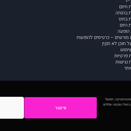
יז
 חינם
 בהנחה
 בחוץ
 היום
הופעה
מורשים – כרטיסים להופעות
על תוכן לא תקין
ימוש
ת פרטיות
נגישות
תר
 יותר וכן לסטטיסטיקה, תפעול
 ביטול הסכמה עלולים
אישור
המתפרסמים באתר ע"י הקהילה as is ללא בדיקה. נתוני ההופעות אינם באחריות muzi.
Developed by Digiproduct - Digital Solutions Ltd.