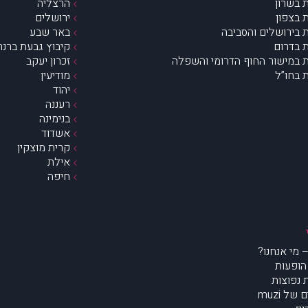
 בשרון
הרצליה
 בצפון
ירושלים
 בירושלים והסביבה
באר שבע
 בדרום
קיבוץ גבעת ברנר
 במישור החוף הדרומי והשפלה
זכרון יעקב
 בחו”ל
מודיעין
יהוד
רעננה
בנימינה
אשדוד
קרית מוצקין
אילת
חיפה
הופעות
נפוצות
של muzi