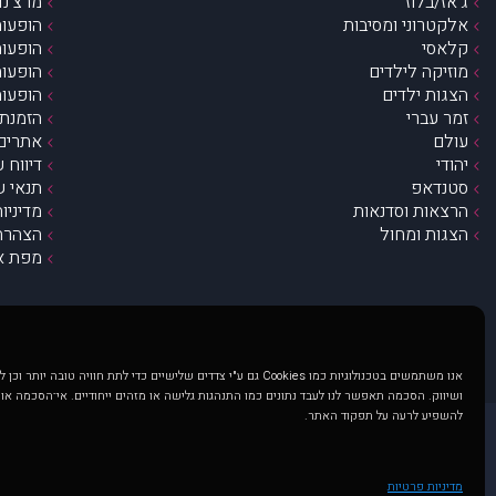
ג’אז/בלוז
מרצ’נדי
אלקטרוני ומסיבות
הופעות
קלאסי
הופעות
מוזיקה לילדים
הופעות
הצגות ילדים
הופעות
זמר עברי
הזמנת 
עולם
אתרים 
יהודי
דיווח 
סטנדאפ
תנאי ש
הרצאות וסדנאות
מדיניו
הצגות ומחול
הצהרת 
מפת א
אנו משתמשים בטכנולוגיות כמו Cookies גם ע"י צדדים שלישיים כדי לתת חוויה טובה
ושיווק. הסכמה תאפשר לנו לעבד נתונים כמו התנהגות גלישה או מזהים ייחודיים. אי־הסכמה או
להשפיע לרעה על תפקוד האתר.
@ כל הזכויות שמורות ל muzi.co.il . השימוש באתר זה כפוף לתנאי שימוש ופרטיות. שימוש בעמוד זה פירושה שהסכמת לפעול לפי תנאים אלו.
באתר מוצגים הופעות ואירועים 
מדיניות פרטיות