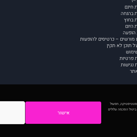
יז
 חינם
 בהנחה
 בחוץ
 היום
הופעה
מורשים – כרטיסים להופעות
על תוכן לא תקין
ימוש
ת פרטיות
נגישות
תר
 יותר וכן לסטטיסטיקה, תפעול
 ביטול הסכמה עלולים
אישור
המתפרסמים באתר ע"י הקהילה as is ללא בדיקה. נתוני ההופעות אינם באחריות muzi.
Developed by Digiproduct - Digital Solutions Ltd.