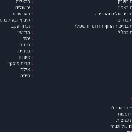
 בשרון
הרצליה
 בצפון
ירושלים
 בירושלים והסביבה
באר שבע
 בדרום
קיבוץ גבעת ברנר
 במישור החוף הדרומי והשפלה
זכרון יעקב
 בחו”ל
מודיעין
יהוד
רעננה
בנימינה
אשדוד
קרית מוצקין
אילת
חיפה
הופעות
נפוצות
של muzi