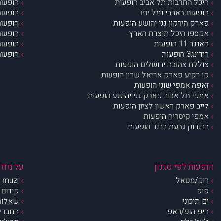
היכל התרבות תל אביב הופעות
הופעות
הופעות בארבי נמל יפו
הופעות
פארק הירקון גני יהושע הופעות
הופעות
אקספו היכל תוצרת הארץ
הופעות
האנגר 11 הופעות
הופעות
רידינג3 הופעות
הופעות
צוללת צהובה ירושלים הופעות
קו רקיע פארק אריאל שרון הופעות
זאפה אמפי שוני הופעות
אמפי תל אביב פארק גני יהושע הופעות
לייב פארק ראשון לציון הופעות
אמפי קיסריה הופעות
ברנרוק גבעת ברנר הופעות
הופעות לפי סגנון
על מוזי
רוק/מטאל
muzi – מי אנחנו?
פופ
קידום 
ים תיכוני
שאלות 
היפ הופ/ראפ
החברים 