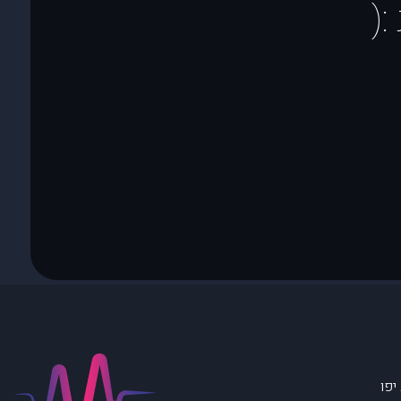
(
יפו