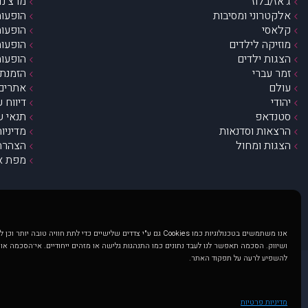
ג’אז/בלוז
מרצ’נדי
אלקטרוני ומסיבות
הופעות
קלאסי
הופעות
מוזיקה לילדים
הופעות
הצגות ילדים
הופעות
זמר עברי
הזמנת 
עולם
אתרים 
יהודי
דיווח 
סטנדאפ
תנאי ש
הרצאות וסדנאות
מדיניו
הצגות ומחול
הצהרת 
מפת א
אנו משתמשים בטכנולוגיות כמו Cookies גם ע"י צדדים שלישיים כדי לתת חוויה טובה
ושיווק. הסכמה תאפשר לנו לעבד נתונים כמו התנהגות גלישה או מזהים ייחודיים. אי־הסכמה או
להשפיע לרעה על תפקוד האתר.
@ כל הזכויות שמורות ל muzi.co.il . השימוש באתר זה כפוף לתנאי שימוש ופרטיות. שימוש בעמוד זה פירושה שהסכמת לפעול לפי תנאים אלו.
באתר מוצגים הופעות ואירועים 
מדיניות פרטיות