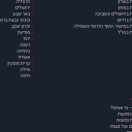
 בשרון
הרצליה
 בצפון
ירושלים
 בירושלים והסביבה
באר שבע
 בדרום
קיבוץ גבעת ברנר
 במישור החוף הדרומי והשפלה
זכרון יעקב
 בחו”ל
מודיעין
יהוד
רעננה
בנימינה
אשדוד
קרית מוצקין
אילת
חיפה
הופעות
נפוצות
של muzi