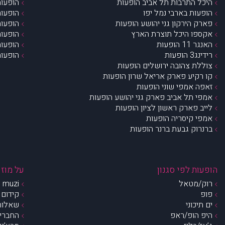
היכל התרבות תל אביב הופעות
הופעות
הופעות בארבי נמל יפו
הופעות
פארק הירקון גני יהושע הופעות
הופעות
אקספו היכל תוצרת הארץ
הופעות
האנגר 11 הופעות
הופעות
רידינג3 הופעות
הופעות
צוללת צהובה ירושלים הופעות
קו רקיע פארק אריאל שרון הופעות
זאפה אמפי שוני הופעות
אמפי תל אביב פארק גני יהושע הופעות
לייב פארק ראשון לציון הופעות
אמפי קיסריה הופעות
ברנרוק גבעת ברנר הופעות
הופעות לפי סגנון
על מוזי
רוק/מטאל
muzi – מי אנחנו?
פופ
קידום 
ים תיכוני
שאלות 
היפ הופ/ראפ
החברים 