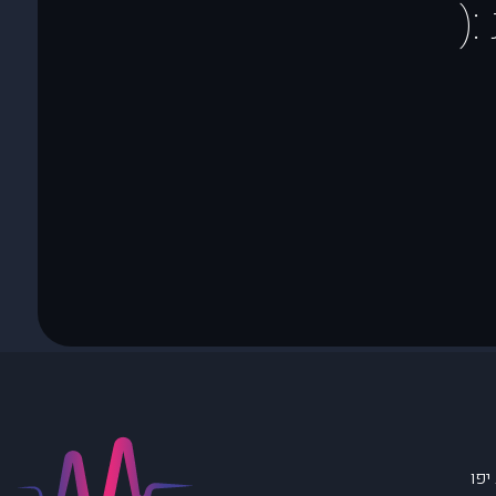
(
יפו