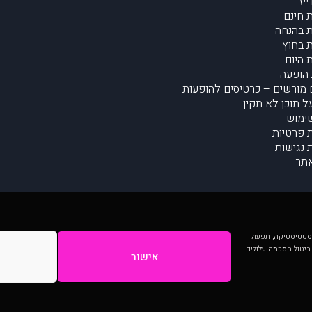
יז
 חינם
 בהנחה
 בחוץ
 היום
הופעה
מורשים – כרטיסים להופעות
על תוכן לא תקין
ימוש
ת פרטיות
נגישות
תר
 יותר וכן לסטטיסטיקה, תפעול
 ביטול הסכמה עלולים
אישור
המתפרסמים באתר ע"י הקהילה as is ללא בדיקה. נתוני ההופעות אינם באחריות muzi.
Developed by Digiproduct - Digital Solutions Ltd.