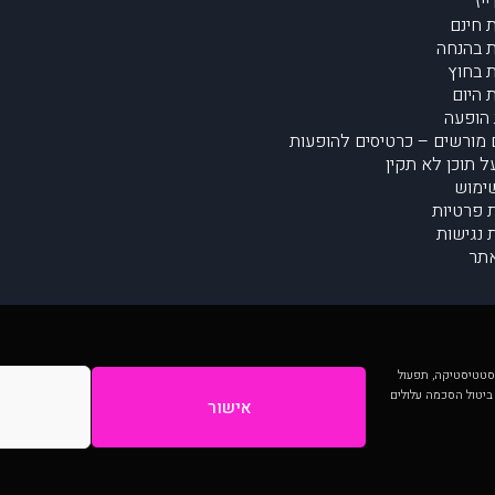
יז
 חינם
 בהנחה
 בחוץ
 היום
הופעה
מורשים – כרטיסים להופעות
על תוכן לא תקין
ימוש
ת פרטיות
נגישות
תר
 יותר וכן לסטטיסטיקה, תפעול
 ביטול הסכמה עלולים
אישור
המתפרסמים באתר ע"י הקהילה as is ללא בדיקה. נתוני ההופעות אינם באחריות muzi.
Developed by Digiproduct - Digital Solutions Ltd.