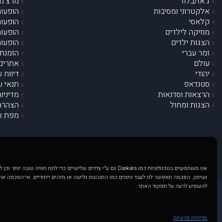
ג’אז/בלוז
מרצ’נדי
אלקטרוני ומסיבות
הופעות
קלאסי
הופעות
מוזיקה לילדים
הופעות
הצגות ילדים
הופעות
זמר עברי
הזמנת 
עולם
אתרים 
יהודי
דיווח 
סטנדאפ
תנאי ש
הרצאות וסדנאות
מדיניו
הצגות ומחול
הצהרת 
מפת א
אנו משתמשים בטכנולוגיות כמו Cookies גם ע"י צדדים שלישיים כדי לתת חוויה טובה
ושיווק. הסכמה תאפשר לנו לעבד נתונים כמו התנהגות גלישה או מזהים ייחודיים. אי־הסכמה או
להשפיע לרעה על תפקוד האתר.
@ כל הזכויות שמורות ל muzi.co.il . השימוש באתר זה כפוף לתנאי שימוש ופרטיות. שימוש בעמוד זה פירושה שהסכמת לפעול לפי תנאים אלו.
באתר מוצגים הופעות ואירועים 
מדיניות פרטיות