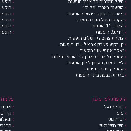
היכל התרבות תל אביב הופעות
הופעות
הופעות בארבי נמל יפו
הופעות
פארק הירקון גני יהושע הופעות
הופעות
אקספו היכל תוצרת הארץ
הופעות
האנגר 11 הופעות
הופעות
רידינג3 הופעות
הופעות
צוללת צהובה ירושלים הופעות
קו רקיע פארק אריאל שרון הופעות
זאפה אמפי שוני הופעות
אמפי תל אביב פארק גני יהושע הופעות
לייב פארק ראשון לציון הופעות
אמפי קיסריה הופעות
ברנרוק גבעת ברנר הופעות
הופעות לפי סגנון
על מוזי
רוק/מטאל
muzi – מי אנחנו?
פופ
קידום 
ים תיכוני
שאלות 
היפ הופ/ראפ
החברים 