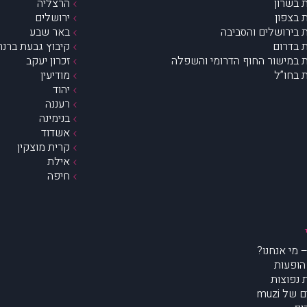
 בשרון
הרצליה
 בצפון
ירושלים
 בירושלים והסביבה
באר שבע
 בדרום
קיבוץ גבעת ברנר
 במישור החוף הדרומי והשפלה
זכרון יעקב
 בחו”ל
מודיעין
יהוד
רעננה
בנימינה
אשדוד
קרית מוצקין
אילת
חיפה
הופעות
נפוצות
של muzi