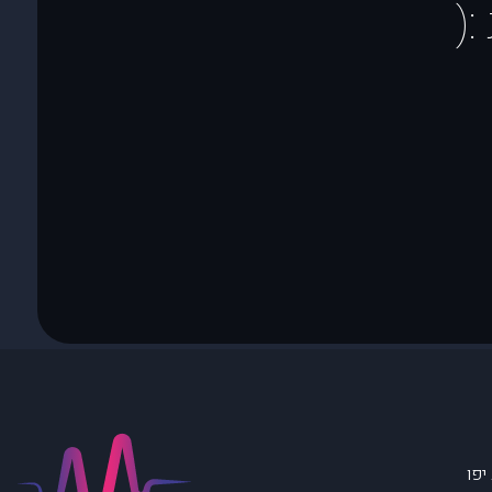
(
יפו