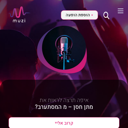
הוספת הופעה
+
איפה תרצה לראות את
מתן חסן – מ המסתערב?