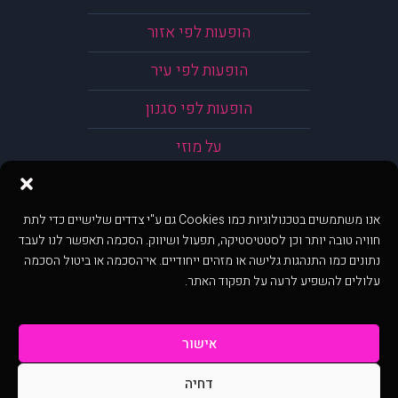
הופעות לפי אזור
הופעות לפי עיר
הופעות לפי סגנון
על מוזי
אנו משתמשים בטכנולוגיות כמו Cookies גם ע"י צדדים שלישיים כדי לתת
חוויה טובה יותר וכן לסטטיסטיקה, תפעול ושיווק. הסכמה תאפשר לנו לעבד
נתונים כמו התנהגות גלישה או מזהים ייחודיים. אי־הסכמה או ביטול הסכמה
עלולים להשפיע לרעה על תפקוד האתר.
אישור
דחיה
@ כל הזכויות שמורות ל muzi.co.il . השימוש באתר זה כפוף לתנאי שימוש ופרטיות.