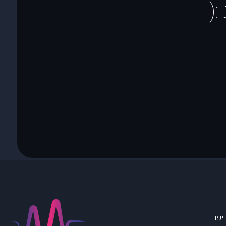
(
יפו