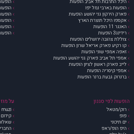
היכל התרבות תל אביב הופעות
הופעות
הופעות בארבי נמל יפו
הופעות
פארק הירקון גני יהושע הופעות
הופעות
אקספו היכל תוצרת הארץ
הופעות
האנגר 11 הופעות
הופעות
רידינג3 הופעות
הופעות
צוללת צהובה ירושלים הופעות
קו רקיע פארק אריאל שרון הופעות
זאפה אמפי שוני הופעות
אמפי תל אביב פארק גני יהושע הופעות
לייב פארק ראשון לציון הופעות
אמפי קיסריה הופעות
ברנרוק גבעת ברנר הופעות
הופעות לפי סגנון
על מוזי
רוק/מטאל
muzi – מי אנחנו?
פופ
קידום 
ים תיכוני
שאלות 
היפ הופ/ראפ
החברים 