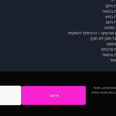
יז
 חינם
 בהנחה
 בחוץ
 היום
הופעה
מורשים – כרטיסים להופעות
על תוכן לא תקין
ימוש
ת פרטיות
נגישות
תר
 יותר וכן לסטטיסטיקה, תפעול
 ביטול הסכמה עלולים
אישור
המתפרסמים באתר ע"י הקהילה as is ללא בדיקה. נתוני ההופעות אינם באחריות muzi.
Developed by Digiproduct - Digital Solutions Ltd.