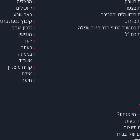
 בשרון
הרצליה
 בצפון
ירושלים
 בירושלים והסביבה
באר שבע
 בדרום
קיבוץ גבעת ברנר
 במישור החוף הדרומי והשפלה
זכרון יעקב
 בחו”ל
מודיעין
יהוד
רעננה
בנימינה
אשדוד
קרית מוצקין
אילת
חיפה
הופעות
נפוצות
של muzi