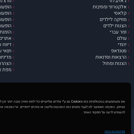
ג’אז/בלוז
מרצ’נדי
אלקטרוני ומסיבות
הופעות
קלאסי
הופעות
מוזיקה לילדים
הופעות
הצגות ילדים
הופעות
זמר עברי
הזמנת 
עולם
אתרים 
יהודי
דיווח 
סטנדאפ
תנאי ש
הרצאות וסדנאות
מדיניו
הצגות ומחול
הצהרת 
מפת א
אנו משתמשים בטכנולוגיות כמו Cookies גם ע"י צדדים שלישיים כדי לתת חוויה טובה
ושיווק. הסכמה תאפשר לנו לעבד נתונים כמו התנהגות גלישה או מזהים ייחודיים. אי־הסכמה או
להשפיע לרעה על תפקוד האתר.
@ כל הזכויות שמורות ל muzi.co.il . השימוש באתר זה כפוף לתנאי שימוש ופרטיות. שימוש בעמוד זה פירושה שהסכמת לפעול לפי תנאים אלו.
באתר מוצגים הופעות ואירועים 
מדיניות פרטיות