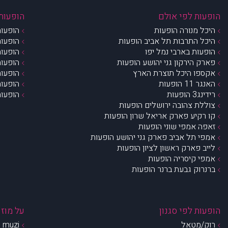
הופעות לפי אולם
הופעות 
היכל מנורה הופעות
הופעות
היכל התרבות תל אביב הופעות
הופעות
הופעות בארבי נמל יפו
הופעות
פארק הירקון גני יהושע הופעות
הופעות
אקספו היכל תוצרת הארץ
הופעות
האנגר 11 הופעות
הופעות
רידינג3 הופעות
הופעות
צוללת צהובה ירושלים הופעות
קו רקיע פארק אריאל שרון הופעות
זאפה אמפי שוני הופעות
אמפי תל אביב פארק גני יהושע הופעות
לייב פארק ראשון לציון הופעות
אמפי קיסריה הופעות
ברנרוק גבעת ברנר הופעות
הופעות לפי סגנון
על מוזי
רוק/מטאל
muzi – מי אנחנו?