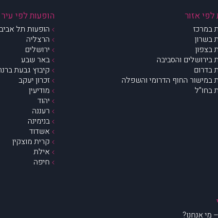
לפי אזור
הופעות לפי עיר
 במרכז
הופעות תל אביב 
 בשרון
הרצליה
 בצפון
ירושלים
 בירושלים והסביבה
באר שבע
 בדרום
קיבוץ גבעת ברנר
 במישור החוף הדרומי והשפלה
זכרון יעקב
 בחו”ל
מודיעין
יהוד
רעננה
בנימינה
אשדוד
קרית מוצקין
אילת
חיפה