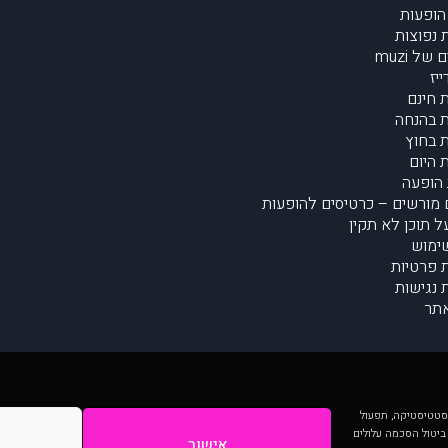
הופעות
נפוצות
של muzi
יז
 חינם
 בהנחה
 בחוץ
 היום
הופעה
מורשים – כרטיסים להופעות
על תוכן לא תקין
ימוש
ת פרטיות
נגישות
תר
 יותר וכן לסטטיסטיקה, תפעול
 ביטול הסכמה עלולים
אישור