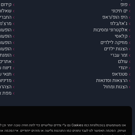
פופ
קידום 
ים תיכוני
שאלות 
היפ הופ/ראפ
החברים 
ג’אז/בלוז
מרצ’נדי
אלקטרוני ומסיבות
הופעות
קלאסי
הופעות
מוזיקה לילדים
הופעות
הצגות ילדים
הופעות
זמר עברי
הזמנת 
עולם
אתרים 
יהודי
דיווח 
סטנדאפ
תנאי ש
הרצאות וסדנאות
מדיניו
הצגות ומחול
הצהרת 
מפת א
אנו משתמשים בטכנולוגיות כמו Cookies גם ע"י צדדים שלישיים כדי לתת חוויה טובה
ושיווק. הסכמה תאפשר לנו לעבד נתונים כמו התנהגות גלישה או מזהים ייחודיים. אי־הסכמה או