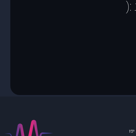
(
יפו