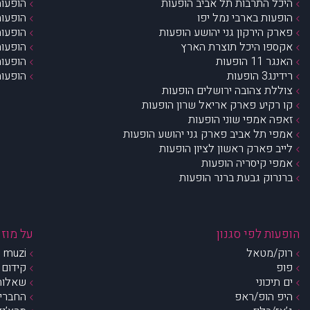
היכל התרבות תל אביב הופעות
הופעות
הופעות בארבי נמל יפו
הופעות
פארק הירקון גני יהושע הופעות
הופעות
אקספו היכל תוצרת הארץ
הופעות
האנגר 11 הופעות
הופעות
רידינג3 הופעות
הופעות
צוללת צהובה ירושלים הופעות
קו רקיע פארק אריאל שרון הופעות
זאפה אמפי שוני הופעות
אמפי תל אביב פארק גני יהושע הופעות
לייב פארק ראשון לציון הופעות
אמפי קיסריה הופעות
ברנרוק גבעת ברנר הופעות
הופעות לפי סגנון
על מוזי
רוק/מטאל
muzi – מי אנחנו?
פופ
קידום 
ים תיכוני
שאלות 
היפ הופ/ראפ
החברים 