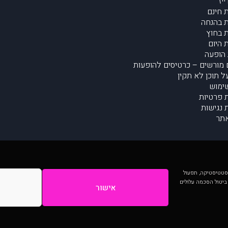
יז
 חינם
 בהנחה
 בחוץ
 היום
הופעה
מורשים – כרטיסים להופעות
על תוכן לא תקין
ימוש
ת פרטיות
נגישות
תר
 יותר וכן לסטטיסטיקה, תפעול
 ביטול הסכמה עלולים
אישור
המתפרסמים באתר ע"י הקהילה as is ללא בדיקה. נתוני ההופעות אינם באחריות muzi.
Developed by Digiproduct - Digital Solutions Ltd.