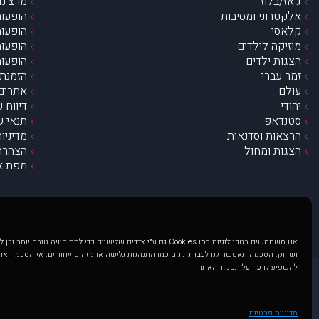
ג’אז/בלוז
מרצ’נדי
אלקטרוני ומסיבות
הופעות
קלאסי
הופעות
מוזיקה לילדים
הופעות
הצגות ילדים
הופעות
זמר עברי
הזמנת 
עולם
אתרים 
יהודי
דיווח 
סטנדאפ
תנאי ש
הרצאות וסדנאות
מדיניו
הצגות ומחול
הצהרת 
מפת א
אנו משתמשים בטכנולוגיות כמו Cookies גם ע"י צדדים שלישיים כדי לתת חוויה טובה
ושיווק. הסכמה תאפשר לנו לעבד נתונים כמו התנהגות גלישה או מזהים ייחודיים. אי־הסכמה או
להשפיע לרעה על תפקוד האתר.
@ כל הזכויות שמורות ל muzi.co.il . השימוש באתר זה כפוף לתנאי שימוש ופרטיות. שימוש בעמוד זה פירושה שהסכמת לפעול לפי תנאים אלו.
באתר מוצגים הופעות ואירועים 
מדיניות פרטיות