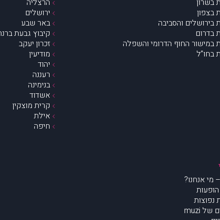
 בשרון
הרצליה
 בצפון
ירושלים
 בירושלים והסביבה
באר שבע
 בדרום
קיבוץ גבעת ברנר
 במישור החוף הדרומי והשפלה
זכרון יעקב
 בחו”ל
מודיעין
יהוד
רעננה
בנימינה
אשדוד
קרית מוצקין
אילת
חיפה
הופעות
נפוצות
של muzi