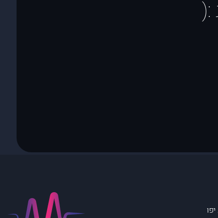
(
יפו