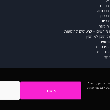
יז
 חינם
 בהנחה
 בחוץ
 היום
הופעה
מורשים – כרטיסים להופעות
על תוכן לא תקין
ימוש
ת פרטיות
נגישות
תר
 יותר וכן לסטטיסטיקה, תפעול
 ביטול הסכמה עלולים
אישור
המתפרסמים באתר ע"י הקהילה as is ללא בדיקה. נתוני ההופעות אינם באחריות muzi.
Developed by Digiproduct - Digital Solutions Ltd.