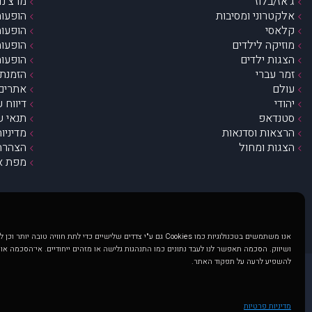
ג’אז/בלוז
מרצ’נדי
אלקטרוני ומסיבות
הופעות
קלאסי
הופעות
מוזיקה לילדים
הופעות
הצגות ילדים
הופעות
זמר עברי
הזמנת 
עולם
אתרים 
יהודי
דיווח 
סטנדאפ
תנאי ש
הרצאות וסדנאות
מדיניו
הצגות ומחול
הצהרת 
מפת א
אנו משתמשים בטכנולוגיות כמו Cookies גם ע"י צדדים שלישיים כדי לתת חוויה טובה
ושיווק. הסכמה תאפשר לנו לעבד נתונים כמו התנהגות גלישה או מזהים ייחודיים. אי־הסכמה או
להשפיע לרעה על תפקוד האתר.
@ כל הזכויות שמורות ל muzi.co.il . השימוש באתר זה כפוף לתנאי שימוש ופרטיות. שימוש בעמוד זה פירושה שהסכמת לפעול לפי תנאים אלו.
באתר מוצגים הופעות ואירועים 
מדיניות פרטיות