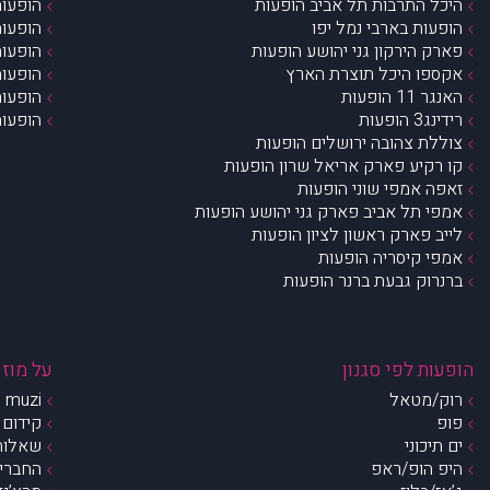
היכל התרבות תל אביב הופעות
הופעות
הופעות בארבי נמל יפו
הופעות
פארק הירקון גני יהושע הופעות
הופעות
אקספו היכל תוצרת הארץ
הופעות
האנגר 11 הופעות
הופעות
רידינג3 הופעות
הופעות
צוללת צהובה ירושלים הופעות
קו רקיע פארק אריאל שרון הופעות
זאפה אמפי שוני הופעות
אמפי תל אביב פארק גני יהושע הופעות
לייב פארק ראשון לציון הופעות
אמפי קיסריה הופעות
ברנרוק גבעת ברנר הופעות
הופעות לפי סגנון
על מוזי
רוק/מטאל
muzi – מי אנחנו?
פופ
קידום 
ים תיכוני
שאלות 
היפ הופ/ראפ
החברים 