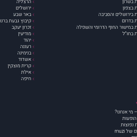
 בשרון
הרצליה
 בצפון
ירושלים
 בירושלים והסביבה
באר שבע
 בדרום
קיבוץ גבעת ברנר
 במישור החוף הדרומי והשפלה
זכרון יעקב
 בחו”ל
מודיעין
יהוד
רעננה
בנימינה
אשדוד
קרית מוצקין
אילת
חיפה
הופעות
נפוצות
של muzi