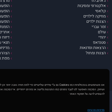
ג’אז/בלוז
מרצ’נדי
אלקטרוני ומסיבות
הופעות
קלאסי
הופעות
מוזיקה לילדים
הופעות
הצגות ילדים
הופעות
זמר עברי
הזמנת 
עולם
אתרים 
יהודי
דיווח 
סטנדאפ
תנאי ש
הרצאות וסדנאות
מדיניו
הצגות ומחול
הצהרת 
מפת א
אנו משתמשים בטכנולוגיות כמו Cookies גם ע"י צדדים שלישיים כדי לתת חוויה טובה
ושיווק. הסכמה תאפשר לנו לעבד נתונים כמו התנהגות גלישה או מזהים ייחודיים. אי־הסכמה או
להשפיע לרעה על תפקוד האתר.
@ כל הזכויות שמורות ל muzi.co.il . השימוש באתר זה כפוף לתנאי שימוש ופרטיות. שימוש בעמוד זה פירושה שהסכמת לפעול לפי תנאים אלו.
באתר מוצגים הופעות ואירועים 
מדיניות פרטיות