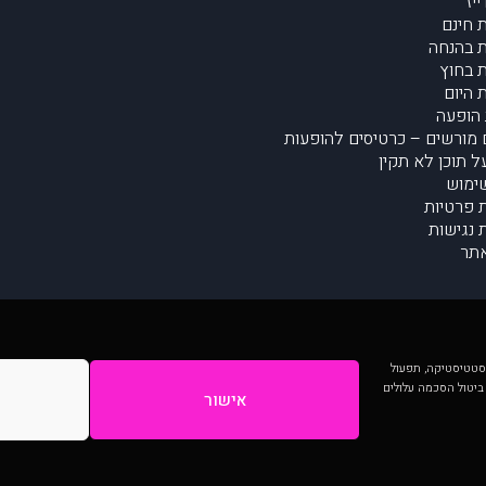
יז
 חינם
 בהנחה
 בחוץ
 היום
הופעה
מורשים – כרטיסים להופעות
על תוכן לא תקין
ימוש
ת פרטיות
נגישות
תר
 יותר וכן לסטטיסטיקה, תפעול
 ביטול הסכמה עלולים
אישור
המתפרסמים באתר ע"י הקהילה as is ללא בדיקה. נתוני ההופעות אינם באחריות muzi.
Developed by Digiproduct - Digital Solutions Ltd.