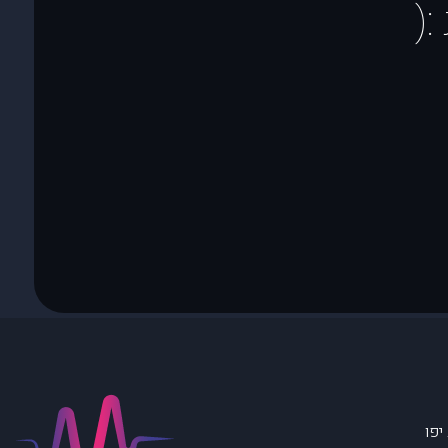
(
יפו