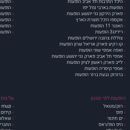
היכל התרבות תל אביב הופעות
הופעות
הופעות בארבי נמל יפו
הופעות
פארק הירקון גני יהושע הופעות
הופעות
אקספו היכל תוצרת הארץ
הופעות
האנגר 11 הופעות
הופעות
רידינג3 הופעות
הופעות
צוללת צהובה ירושלים הופעות
קו רקיע פארק אריאל שרון הופעות
זאפה אמפי שוני הופעות
אמפי תל אביב פארק גני יהושע הופעות
לייב פארק ראשון לציון הופעות
אמפי קיסריה הופעות
ברנרוק גבעת ברנר הופעות
הופעות לפי סגנון
על מוזי
רוק/מטאל
muzi – מי אנחנו?
פופ
קידום 
ים תיכוני
שאלות 
היפ הופ/ראפ
החברים 