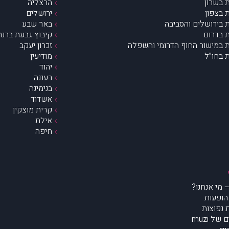
 בשרון
הרצליה
 בצפון
ירושלים
 בירושלים והסביבה
באר שבע
 בדרום
קיבוץ גבעת ברנר
 במישור החוף הדרומי והשפלה
זכרון יעקב
 בחו”ל
מודיעין
יהוד
רעננה
בנימינה
אשדוד
קרית מוצקין
אילת
חיפה
הופעות
נפוצות
של muzi