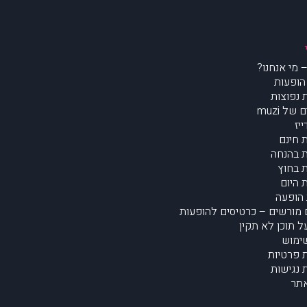
הופעות
נפוצות
של muzi
יז
 חינם
 בהנחה
 בחוץ
 היום
הופעה
מורשים – כרטיסים להופעות
על תוכן לא תקין
ימוש
ת פרטיות
נגישות
תר