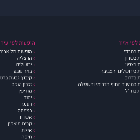
לפי אזור
הופעות לפי עיר
 במרכז
הופעות תל אביב 
 בשרון
הרצליה
 בצפון
ירושלים
 בירושלים והסביבה
באר שבע
 בדרום
קיבוץ גבעת ברנר
 במישור החוף הדרומי והשפלה
זכרון יעקב
 בחו”ל
מודיעין
יהוד
רעננה
בנימינה
אשדוד
קרית מוצקין
אילת
חיפה