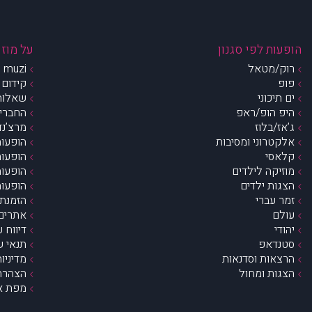
הופעות לפי סגנון
על מוזי
רוק/מטאל
muzi – מי אנחנו?
פופ
קידום 
ים תיכוני
שאלות 
היפ הופ/ראפ
החברים 
ג’אז/בלוז
מרצ’נדי
אלקטרוני ומסיבות
הופעות
קלאסי
הופעות
מוזיקה לילדים
הופעות
הצגות ילדים
הופעות
זמר עברי
הזמנת 
עולם
אתרים 
יהודי
דיווח 
סטנדאפ
תנאי ש
הרצאות וסדנאות
מדיניו
הצגות ומחול
הצהרת 
מפת א