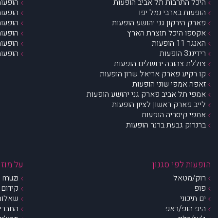
היכל התרבות תל אביב הופעות
הופעות
הופעות בארבי נמל יפו
הופעות
פארק הירקון גני יהושע הופעות
הופעות
אקספו היכל תוצרת הארץ
הופעות
האנגר 11 הופעות
הופעות
רידינג3 הופעות
הופעות
צוללת צהובה ירושלים הופעות
קו רקיע פארק אריאל שרון הופעות
זאפה אמפי שוני הופעות
אמפי תל אביב פארק גני יהושע הופעות
לייב פארק ראשון לציון הופעות
אמפי קיסריה הופעות
ברנרוק גבעת ברנר הופעות
הופעות לפי סגנון
על מוזי
רוק/מטאל
muzi – מי אנחנו?
פופ
קידום 
ים תיכוני
שאלות 
היפ הופ/ראפ
החברים 