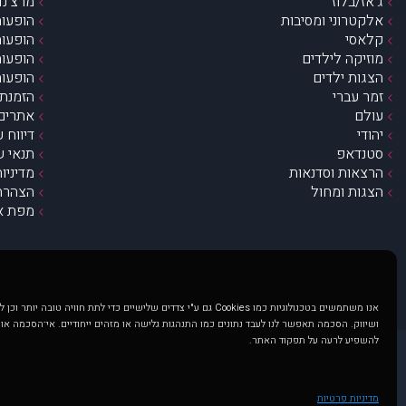
ג’אז/בלוז
מרצ’נדי
אלקטרוני ומסיבות
הופעות
קלאסי
הופעות
מוזיקה לילדים
הופעות
הצגות ילדים
הופעות
זמר עברי
הזמנת 
עולם
אתרים 
יהודי
דיווח 
סטנדאפ
תנאי ש
הרצאות וסדנאות
מדיניו
הצגות ומחול
הצהרת 
מפת א
אנו משתמשים בטכנולוגיות כמו Cookies גם ע"י צדדים שלישיים כדי לתת חוויה טובה
ושיווק. הסכמה תאפשר לנו לעבד נתונים כמו התנהגות גלישה או מזהים ייחודיים. אי־הסכמה או
להשפיע לרעה על תפקוד האתר.
@ כל הזכויות שמורות ל muzi.co.il . השימוש באתר זה כפוף לתנאי שימוש ופרטיות. שימוש בעמוד זה פירושה שהסכמת לפעול לפי תנאים אלו.
באתר מוצגים הופעות ואירועים 
מדיניות פרטיות