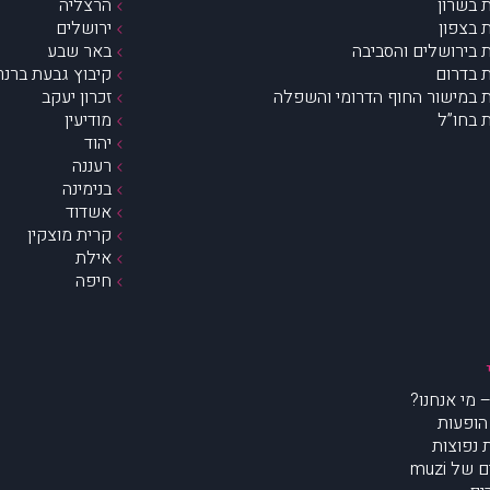
 בשרון
הרצליה
 בצפון
ירושלים
 בירושלים והסביבה
באר שבע
 בדרום
קיבוץ גבעת ברנר
 במישור החוף הדרומי והשפלה
זכרון יעקב
 בחו”ל
מודיעין
יהוד
רעננה
בנימינה
אשדוד
קרית מוצקין
אילת
חיפה
הופעות
נפוצות
של muzi