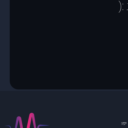
(
יפו