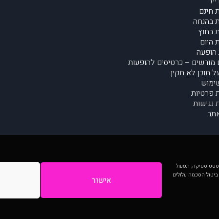
יז
 חינם
 בהנחה
 בחוץ
 היום
הופעה
מורשים – כרטיסים להופעות
על תוכן לא תקין
ימוש
ת פרטיות
נגישות
תר
 יותר וכן לסטטיסטיקה, תפעול
 ביטול הסכמה עלולים
אישור
המתפרסמים באתר ע"י הקהילה as is ללא בדיקה. נתוני ההופעות אינם באחריות muzi.
Developed by Digiproduct - Digital Solutions Ltd.