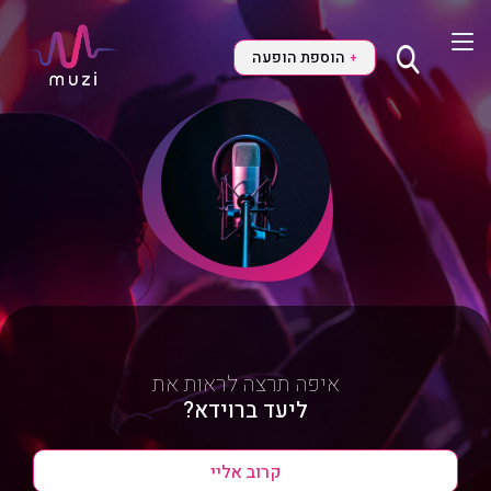
הוספת הופעה
+
איפה תרצה לראות את
ליעד ברוידא?