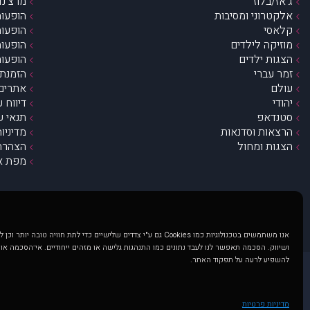
ג’אז/בלוז
מרצ’נדי
אלקטרוני ומסיבות
הופעות
קלאסי
הופעות
מוזיקה לילדים
הופעות
הצגות ילדים
הופעות
זמר עברי
הזמנת 
עולם
אתרים 
יהודי
דיווח 
סטנדאפ
תנאי ש
הרצאות וסדנאות
מדיניו
הצגות ומחול
הצהרת 
מפת א
אנו משתמשים בטכנולוגיות כמו Cookies גם ע"י צדדים שלישיים כדי לתת חוויה טובה
ושיווק. הסכמה תאפשר לנו לעבד נתונים כמו התנהגות גלישה או מזהים ייחודיים. אי־הסכמה או
להשפיע לרעה על תפקוד האתר.
@ כל הזכויות שמורות ל muzi.co.il . השימוש באתר זה כפוף לתנאי שימוש ופרטיות. שימוש בעמוד זה פירושה שהסכמת לפעול לפי תנאים אלו.
באתר מוצגים הופעות ואירועים 
מדיניות פרטיות