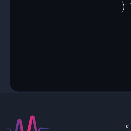
(
יפו