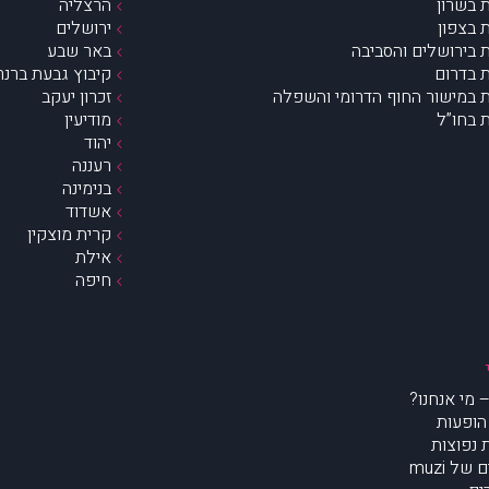
 בשרון
הרצליה
 בצפון
ירושלים
 בירושלים והסביבה
באר שבע
 בדרום
קיבוץ גבעת ברנר
 במישור החוף הדרומי והשפלה
זכרון יעקב
 בחו”ל
מודיעין
יהוד
רעננה
בנימינה
אשדוד
קרית מוצקין
אילת
חיפה
הופעות
נפוצות
של muzi