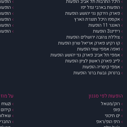
היכל התרבות תל אביב הופעות
הופעות
הופעות בארבי נמל יפו
הופעות
פארק הירקון גני יהושע הופעות
הופעות
אקספו היכל תוצרת הארץ
הופעות
האנגר 11 הופעות
הופעות
רידינג3 הופעות
הופעות
צוללת צהובה ירושלים הופעות
קו רקיע פארק אריאל שרון הופעות
זאפה אמפי שוני הופעות
אמפי תל אביב פארק גני יהושע הופעות
לייב פארק ראשון לציון הופעות
אמפי קיסריה הופעות
ברנרוק גבעת ברנר הופעות
הופעות לפי סגנון
על מוזי
רוק/מטאל
muzi – מי אנחנו?
פופ
קידום 
ים תיכוני
שאלות 
היפ הופ/ראפ
החברים 