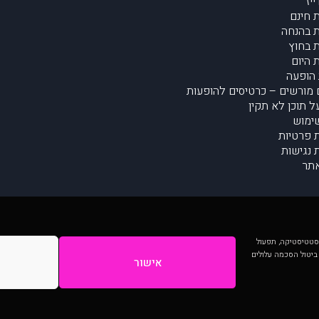
יז
 חינם
 בהנחה
 בחוץ
 היום
הופעה
מורשים – כרטיסים להופעות
על תוכן לא תקין
ימוש
ת פרטיות
נגישות
תר
 יותר וכן לסטטיסטיקה, תפעול
 ביטול הסכמה עלולים
אישור
המתפרסמים באתר ע"י הקהילה as is ללא בדיקה. נתוני ההופעות אינם באחריות muzi.
Developed by Digiproduct - Digital Solutions Ltd.