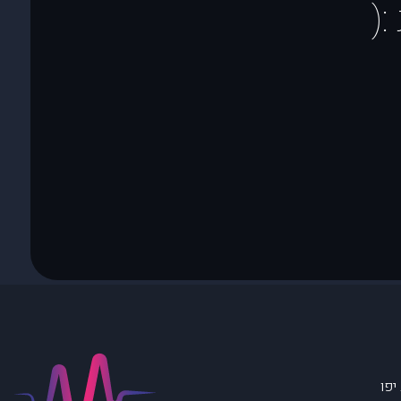
(
יפו