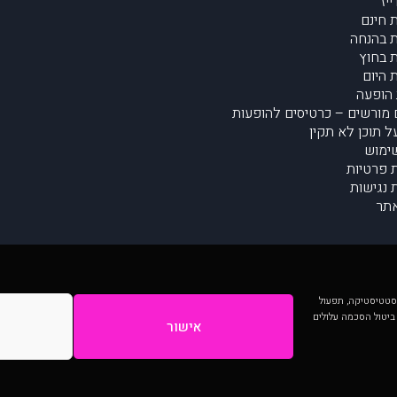
יז
 חינם
 בהנחה
 בחוץ
 היום
הופעה
מורשים – כרטיסים להופעות
על תוכן לא תקין
ימוש
ת פרטיות
נגישות
תר
 יותר וכן לסטטיסטיקה, תפעול
 ביטול הסכמה עלולים
אישור
המתפרסמים באתר ע"י הקהילה as is ללא בדיקה. נתוני ההופעות אינם באחריות muzi.
Developed by Digiproduct - Digital Solutions Ltd.