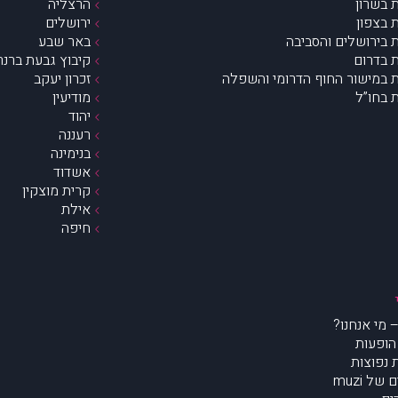
 בשרון
הרצליה
 בצפון
ירושלים
 בירושלים והסביבה
באר שבע
 בדרום
קיבוץ גבעת ברנר
 במישור החוף הדרומי והשפלה
זכרון יעקב
 בחו”ל
מודיעין
יהוד
רעננה
בנימינה
אשדוד
קרית מוצקין
אילת
חיפה
הופעות
נפוצות
של muzi