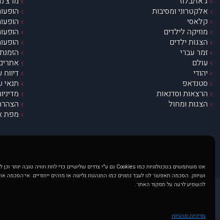
ג’אז/בלוז
מרצ’נדי
אלקטרוני ומסיבות
הופעות
קלאסי
הופעות
מוזיקה לילדים
הופעות
הצגות ילדים
הופעות
זמר עברי
הזמנת 
עולם
אתרים 
יהודי
דיווח 
סטנדאפ
תנאי ש
הרצאות וסדנאות
מדיניו
הצגות ומחול
הצהרת 
מפת א
אנו משתמשים בטכנולוגיות כמו Cookies גם ע"י צדדים שלישיים כדי לתת חוויה טובה
ושיווק. הסכמה תאפשר לנו לעבד נתונים כמו התנהגות גלישה או מזהים ייחודיים. אי־הסכמה או
להשפיע לרעה על תפקוד האתר.
@ כל הזכויות שמורות ל muzi.co.il . השימוש באתר זה כפוף לתנאי שימוש ופרטיות. שימוש בעמוד זה פירושה שהסכמת לפעול לפי תנאים אלו.
באתר מוצגים הופעות ואירועים 
מדיניות פרטיות