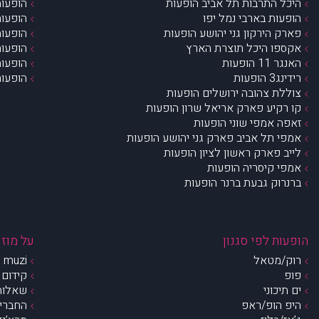
היכל התרבות תל אביב הופעות
הופעות
הופעות בארבי נמל יפו
הופעות
פארק הירקון גני יהושע הופעות
הופעות
אקספו היכל תוצרת הארץ
הופעות
האנגר 11 הופעות
הופעות
רידינג3 הופעות
הופעות
צוללת צהובה ירושלים הופעות
קו רקיע פארק אריאל שרון הופעות
זאפה אמפי שוני הופעות
אמפי תל אביב פארק גני יהושע הופעות
לייב פארק ראשון לציון הופעות
אמפי קיסריה הופעות
ברנרוק גבעת ברנר הופעות
הופעות לפי סגנון
על מוזי
רוק/מטאל
muzi – מי אנחנו?
פופ
קידום 
ים תיכוני
שאלות 
היפ הופ/ראפ
החברים 